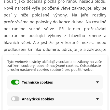
sloužit jako dočasná plocha pro ranou násadu plodů.
Nově narostlé výše položené větve zakracujte, aby se
posílily níže položené výhony. Na jaře rostliny
prořezáváme od poloviny do konce dubna. Na rostlině
odstraníme suché větve. Při letním prořezávání
odstraníme posilující výhony z hlavního kmene a
hlavních větví. Ale jestliže je v koruně mezera nebo
prodloužení kmínku odumírá, udržujte je a zakracujte
pro druhotné rozvětvení.
Tyto webové stránky ukládají v souladu se zákony na vaše
zařízení soubory, obecně nazývané cookies. Odsouhlaste
Zimní prořez provádíme po sklizni nebo v únoru a
prosím nastavení cookies souborů pro použití webu.
březnu příští rok
. Odstraníme silné výhony ze spodu a
vrchu kmene, aby se udržela výška rostliny a dále také
Technické cookies
staré, slabé, vzpřímené, překřížené, nemocné nebo
trnité větve uvnitř koruny. Dle možností rostliny na
Analytické cookies
podzim přihnojujeme chlévskou mrvou. Od konce
května až po celé období kvetení a násady plodů
každé