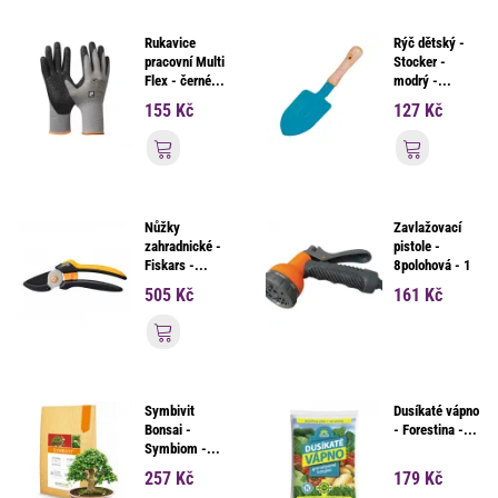
Rukavice
Rýč dětský -
pracovní Multi
Stocker -
Flex - černé...
modrý -...
155 Kč
127 Kč
Přidat do košíku
Přidat d
Nůžky
Zavlažovací
zahradnické -
pistole -
Fiskars -...
8polohová - 1
ks
505 Kč
161 Kč
Přidat do košíku
Symbivit
Dusíkaté vápno
Bonsai -
- Forestina -...
Symbiom -...
257 Kč
179 Kč