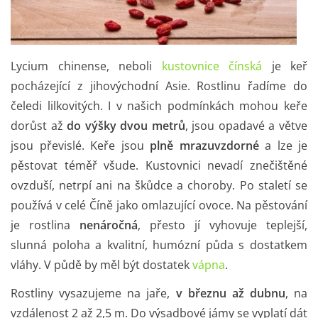
Lycium chinense, neboli
kustovnice čínská
je keř
pocházející z jihovýchodní Asie. Rostlinu řadíme do
čeledi lilkovitých. I v našich podmínkách mohou keře
dorůst až
do výšky dvou metrů
, jsou opadavé a větve
jsou převislé. Keře jsou
plně mrazuvzdorné
a lze je
pěstovat téměř všude. Kustovnici nevadí znečištěné
ovzduší, netrpí ani na škůdce a choroby. Po staletí se
používá v celé Číně jako omlazující ovoce. Na pěstování
je rostlina
nenáročná
, přesto jí vyhovuje teplejší,
slunná poloha a kvalitní, humózní půda s dostatkem
vláhy. V půdě by měl být dostatek
vápna
.
Rostliny vysazujeme na jaře,
v březnu až dubnu
, na
vzdálenost 2 až 2,5 m. Do výsadbové jámy se vyplatí dát