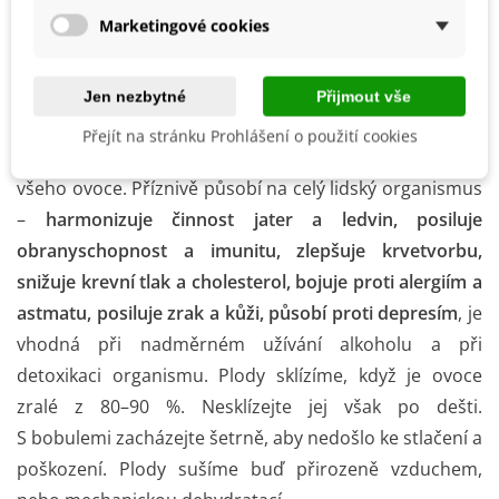
dva týdny rostliny stříkáme
hnojivem
na list
.
Marketingové cookies
Plody kustovnice obsahují
spoustu vitaminů
(např. C,
B1 a B2), minerálních látek, polysacharidů,
Jen nezbytné
Přijmout vše
aminokyselin, stopových prvků (např. zinek, selen,
Přejít na stránku Prohlášení o použití cookies
železo, vápník atd.) a množství karotenoidů – nejvíce ze
všeho ovoce. Příznivě působí na celý lidský organismus
–
harmonizuje činnost jater a ledvin, posiluje
obranyschopnost a imunitu, zlepšuje krvetvorbu,
snižuje krevní tlak a cholesterol, bojuje proti alergiím a
astmatu, posiluje zrak a kůži, působí proti depresím
, je
vhodná při nadměrném užívání alkoholu a při
detoxikaci organismu. Plody sklízíme, když je ovoce
zralé z 80–90 %. Nesklízejte jej však po dešti.
S bobulemi zacházejte šetrně, aby nedošlo ke stlačení a
poškození. Plody sušíme buď přirozeně vzduchem,