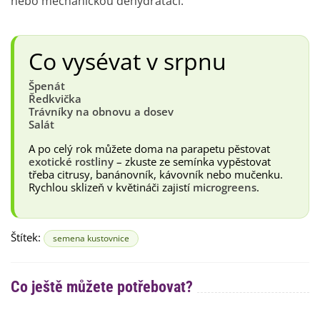
nebo mechanickou dehydratací.
Co vysévat v srpnu
Špenát
Ředkvička
Trávníky na obnovu a dosev
Salát
A po celý rok můžete doma na parapetu pěstovat
exotické rostliny
– zkuste ze semínka vypěstovat
třeba citrusy, banánovník, kávovník nebo mučenku.
Rychlou sklizeň v květináči zajistí
microgreens
.
Štítek:
semena kustovnice
Co ještě můžete potřebovat?