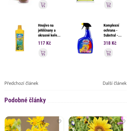
Přidat do košíku
Přidat d
Hnojivo na
Komplexní
jehličnany a
ochrana -
okrasné keře...
Substral -...
117 Kč
318 Kč
Přidat do košíku
Přidat d
Předchozí článek
Další článek
Podobné články