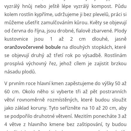
vyzrálý hnůj nebo ještě lépe vyzrálý kompost. Půdu
kolem rostlin kypříme, udržujeme ji bez plevelů, práci si
můžeme ušetřit zamulčováním kůrou. Květy se objevují
od června do října, jsou drobné, fialově zbarvené. Plody
kustovnice jsou 1 až 2 cm dlouhé, jasně
oranžovočervené bobule
na dlouhých stopkách, které
se objevují druhý až třetí rok po výsadbě. Rostlinám
prospívá výchovný řez, jehož cílem je zajistit brzkou
násadu plodů.
V prvním roce hlavní kmen zapěstujeme do výšky 50 až
60 cm. Okolo něho si vyberte tři až pět postranních
větví rovnoměrně rozmístěných, které budou sloužit
jako základ koruny. Tyto seřízněte na 10 až 20 cm, aby
se podpořilo druhotné větvení. Mezitím ponecháte 3 až
4 větve z hlavního kmene bez zaštipování, ty budou