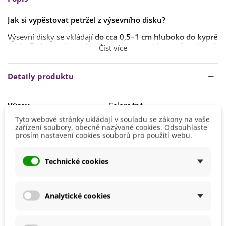
Jak si vypěstovat petržel z výsevního disku?
Výsevní disky se vkládají
do cca 0,5–1 cm hluboko do kypré
půdy
. Disk se zalije, zakryje zeminou a poté se opět pokropí.
Číst více
Semena klíčí přibližně
14–28 dnů při teplotě 15–20 °C
.
Detaily produktu
Na
venkovní stanoviště
vyséváme v době
od dubna do
července
. Stanoviště volíme
slunečné až polostinné
.
Výsev
Celoročně
Tyto webové stránky ukládají v souladu se zákony na vaše
Výška
10 - 20 cm
zařízení soubory, obecně nazývané cookies. Odsouhlaste
prosím nastavení cookies souborů pro použití webu.
Stanoviště
Polostín
Slunečné
Barva Plodů
Zelená
Technické cookies
Možnosti Pěstování
Doma
Venku
Analytické cookies
BIO Kvalita
Ne
Výrobce
Kiepenkerl