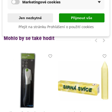
Marketingové cookies
Odrůda
Nehybridní
Sklizeň
Celoročně
4099682560700
Jen nezbytné
Přijmout vše
ean13
Přejít na stránku Prohlášení o použití cookies
Mohlo by se také hodit