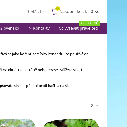
0
Nákupní košík
-
0 Kč
Přihlásit se
AKTUÁLNĚ
Slovensko
Kontakty
Co vysévat právě teď
žívá se jako koření, semínko koriandru se používá do
či
na okně, na balkóně nebo terase. Můžete si jej i
epšovat
trávení, působí
proti
kašli
a další.
8