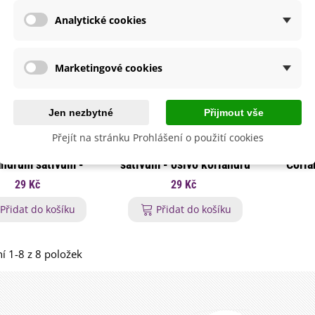
lií - 1 ks
85 Kč
-30%
0 Kč
Analytické cookies
egonie plnokvětá žlutá -
egonia superba -...
Marketingové cookies
85 Kč
-30%
0 Kč
ukalyptus Baby Blue -
lahovičník - Eukalyptus...
Jen nezbytné
Přijmout vše
0 Kč
Přejít na stránku Prohlášení o použití cookies
riandr Santo -
Koriandr - Coriandrum
Koria
andrum sativum -
sativum - osivo koriandru
Coria
koriandru - 100 ks
- 100 ks
osivo 
29 Kč
29 Kč
Přidat do košíku
Přidat do košíku
í 1-8 z 8 položek