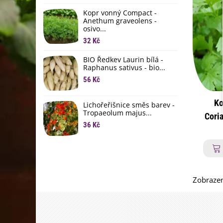
li
Kopr vonný Compact -
6
Anethum graveolens -
osivo...
B
B
32 Kč
6
BIO Ředkev Laurin bílá -
Raphanus sativus - bio...
E
B
56 Kč
9
Ko
Lichořeřišnice směs barev -
Tropaeolum majus...
Cori
36 Kč
osivo 
Zobrazen