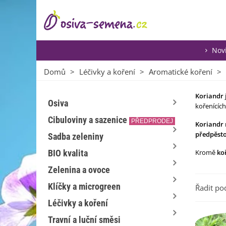
Nov
Domů
>
Léčivky a koření
>
Aromatické koření
>
Koriandr
Osiva
kořenících
Cibuloviny a sazenice
PŘEDPRODEJ
Koriandr
předpěst
Sadba zeleniny
BIO kvalita
Kromě
ko
Zelenina a ovoce
Klíčky a microgreen
Řadit po
Léčivky a koření
Travní a luční směsi