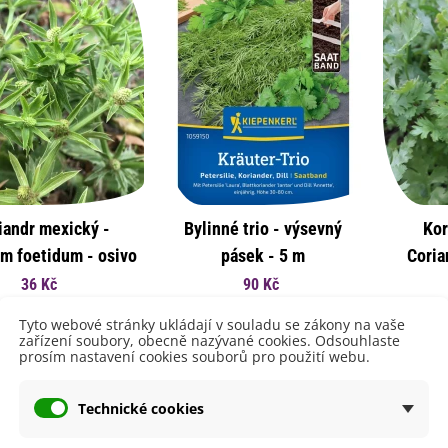
emínkové bomby - dárkový
ox na vajíčka -...
iandr mexický -
Bylinné trio - výsevný
Kor
92 Kč
m foetidum - osivo
pásek - 5 m
Coria
uchyňské bylinky na malou
riandru - 50 ks
osivo 
36 Kč
90 Kč
lochu - výsevný...
Přidat do košíku
Přidat do košíku
4 Kč
Tyto webové stránky ukládají v souladu se zákony na vaše
zařízení soubory, obecně nazývané cookies. Odsouhlaste
prosím nastavení cookies souborů pro použití webu.
rkev pozdní Cidera -
aucus carota - osivo...
4 Kč
Technické cookies
ilie Canova - Lilium - cibule