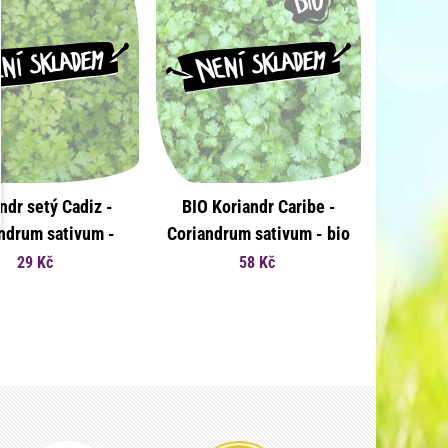
ndr setý Cadiz -
BIO Koriandr Caribe -
ndrum sativum -
Coriandrum sativum - bio
koriandru - 100 ks
osivo koriandru - 50 ks
29 Kč
58 Kč