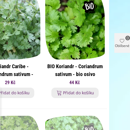
0
Oblíbené
iandr Caribe -
BIO Koriandr - Coriandrum
ndrum sativum -
sativum - bio osivo
koriandru - 50 ks
koriandru - 100 ks
29 Kč
44 Kč
Přidat do košíku
Přidat do košíku