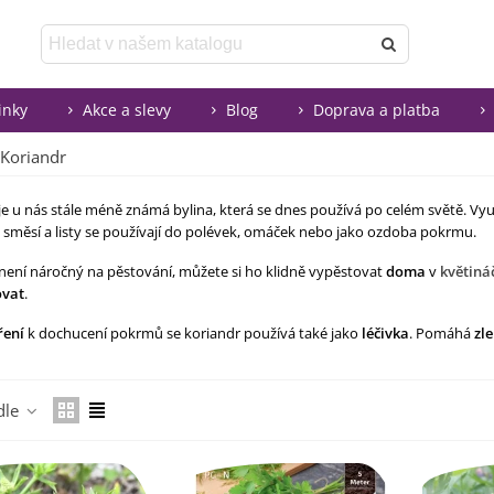
inky
Akce a slevy
Blog
Doprava a platba
Koriandr
je u nás stále méně známá bylina, která se dnes používá po celém světě. Vyu
 směsí a listy se používají do polévek, omáček nebo jako ozdoba pokrmu.
není náročný na pěstování, můžete si ho klidně vypěstovat
doma
v
květiná
ovat
.
ření
k dochucení pokrmů se koriandr používá také jako
léčivka
. Pomáhá
zl
Číst více
dle