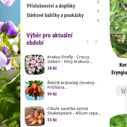
Příslušenství a doplňky
Dárkové balíčky a poukázky
Výběr pro aktuální
období
Krokus Firefly - Crocus
S
sieberi - hlízy krokusů...
b
Kor
38 Kč
1
Eryngiu
K
ko
Řebčík královský červený -
p
Fritillaria...
8
99 Kč
M
D
Cibule sazečka ozimá
3
Shakespeare - Allium cepa...
55 Kč
L