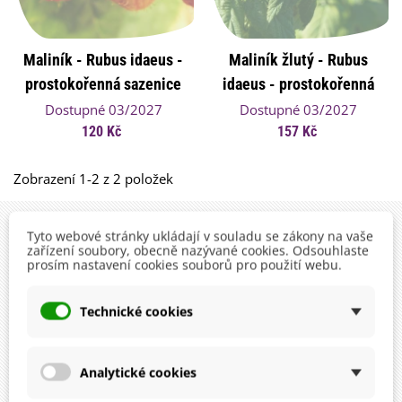
Maliník - Rubus idaeus -
Maliník žlutý - Rubus
prostokořenná sazenice
idaeus - prostokořenná
maliníku - 2 ks
sazenice maliníku - 1 ks
Dostupné 03/2027
Dostupné 03/2027
120 Kč
157 Kč
Zobrazení 1-2 z 2 položek
Tyto webové stránky ukládají v souladu se zákony na vaše
zařízení soubory, obecně nazývané cookies. Odsouhlaste
prosím nastavení cookies souborů pro použití webu.
Technické cookies
facebook
Analytické cookies
sledujte, sdílejte a nechte se inspirovat