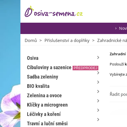
Nov
Domů
>
Příslušenství a doplňky
>
Zahradnické ná
Zahradní
Osiva
Poslouží
k
Cibuloviny a sazenice
PŘEDPRODEJ
Vybírejte 
Sadba zeleniny
BIO kvalita
Řadit po
Zelenina a ovoce
Klíčky a microgreen
Léčivky a koření
Travní a luční směsi