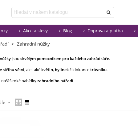
inky
Akce a slevy
Blog
Doprava a platba
řadí
>
Zahradní nůžky
 nůžky
jsou
skvělým pomocníkem pro každého zahrádkáře
.
e střihu větví
, ale také
květin
,
bylinek
či dokonce
trávníku
.
z naší široké nabídky
zahradního nářadí
.
Číst více
dle