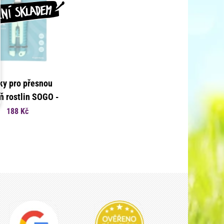
ky pro přesnou
ň rostlin SOGO -
erpik - pěstební
188 Kč
můcky - 1 ks