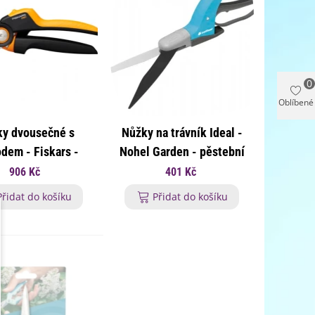
0
Oblíbené
ky dvousečné s
Nůžky na trávník Ideal -
dem - Fiskars -
Nohel Garden - pěstební
ní pomůcky - 1 ks
pomůcky - 1 ks
906 Kč
401 Kč
Přidat do košíku
Přidat do košíku