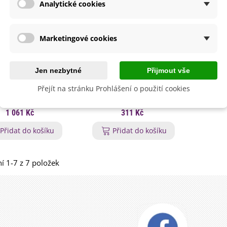
lií - 1 ks
Analytické cookies
85 Kč
-30%
0 Kč
egonie plnokvětá žlutá -
Marketingové cookies
egonia superba -...
85 Kč
-30%
0 Kč
Jen nezbytné
Přijmout vše
ukalyptus Baby Blue -
lahovičník - Eukalyptus...
ruční dvousečné -
Nůžky na bylinky a
Nůž
Přejít na stránku Prohlášení o použití cookies
0 Kč
s profi - pěstební
květiny - Stocker -
sklize
omůcky - 1 ks
pěstební pomůcky - 1 ks
Piet
1 061 Kč
311 Kč
po
Přidat do košíku
Přidat do košíku
í 1-7 z 7 položek