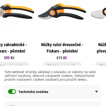
y zahradnické -
Nůžky ruční dvousečné -
Nůž
emínkové bomby - dárkový
kars - pěstební
Fiskars - pěstební
převo
ox na vajíčka -...
omůcky - 1 ks
pomůcky - 1 ks
pěsteb
92 Kč
505 Kč
615 Kč
uchyňské bylinky na malou
Přidat do košíku
Přidat do košíku
lochu - výsevný...
Tyto webové stránky ukládají v souladu se zákony na vaše
4 Kč
zařízení soubory, obecně nazývané cookies. Odsouhlaste
prosím nastavení cookies souborů pro použití webu.
rkev pozdní Cidera -
aucus carota - osivo...
Technické cookies
4 Kč
ilie Canova - Lilium - cibule