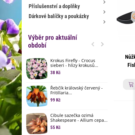
Příslušenství a doplňky
Dárkové balíčky a poukázky
Výběr pro aktuální
období
Nůžk
Krokus Firefly - Crocus
S
Fis
sieberi - hlízy krokusů...
b
p
38 Kč
1
K
Řebčík královský červený -
p
Fritillaria...
8
99 Kč
M
D
Cibule sazečka ozimá
3
Shakespeare - Allium cepa...
55 Kč
L