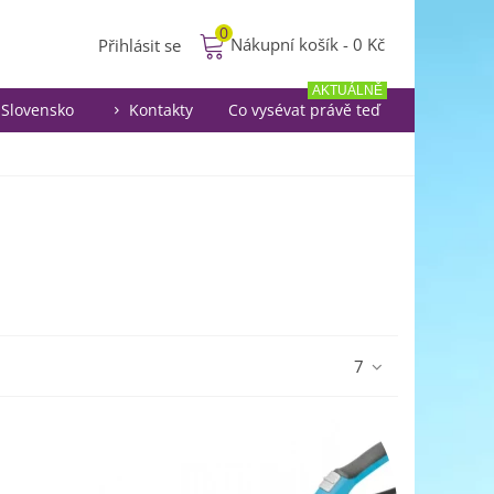
0
Nákupní košík
-
0 Kč
Přihlásit se
AKTUÁLNĚ
Slovensko
Kontakty
Co vysévat právě teď
7