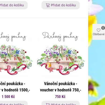
Přidat do košíku
Přidat do košíku
0
Oblíbené
ční poukázka -
Vánoční poukázka -
 v hodnotě 1500,-
voucher v hodnotě 750,-
Kč
Kč
1 500 Kč
750 Kč
Přidat do košíku
Přidat do košíku