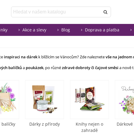
inky
Akce a slevy
Blog
Doprava a platba
te
inspiraci na dárek
k blížícím se Vánocům? Zde naleznete
vše na jednom 
ých balíčků
a
poukázek
, po různé
zdravé dobroty či čajové směsi
a nově 
Číst více
 balíčky
Dárky z přírody
Knihy nejen o
Dárkové
zahradě