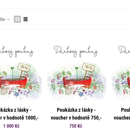
dle
emínkové bomby - dárkový
ox na vajíčka -...
92 Kč
uchyňské bylinky na malou
lochu - výsevný...
4 Kč
rkev pozdní Cidera -
aucus carota - osivo...
kázka z lásky -
Poukázka z lásky -
Pouk
4 Kč
r v hodnotě 1000,-
voucher v hodnotě 750,-
voucher
Kč
Kč
1 000 Kč
750 Kč
ilie Canova - Lilium - cibule