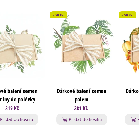
- 50 Kč
- 50 Kč
ové balení semen
Dárkové balení semen
Dárko
niny do polévky
palem
319 Kč
381 Kč
Přidat do košíku
Přidat do košíku