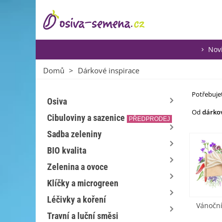
Nov
Domů
>
Dárkové inspirace
Potřebuje
Osiva
Od
dárkov
Cibuloviny a sazenice
PŘEDPRODEJ
Sadba zeleniny
BIO kvalita
Zelenina a ovoce
Klíčky a microgreen
Léčivky a koření
Vánoční
Travní a luční směsi