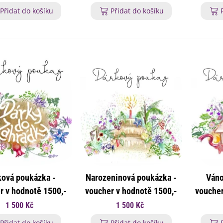
lií - 1 ks
Přidat do košíku
Přidat do košíku
85 Kč
-30%
0 Kč
egonie plnokvětá žlutá -
egonia superba -...
85 Kč
-30%
0 Kč
ukalyptus Baby Blue -
lahovičník - Eukalyptus...
0 Kč
ková poukázka -
Narozeninová poukázka -
Váno
r v hodnotě 1500,-
voucher v hodnotě 1500,-
voucher
Kč
Kč
1 500 Kč
1 500 Kč
Přidat do košíku
Přidat do košíku