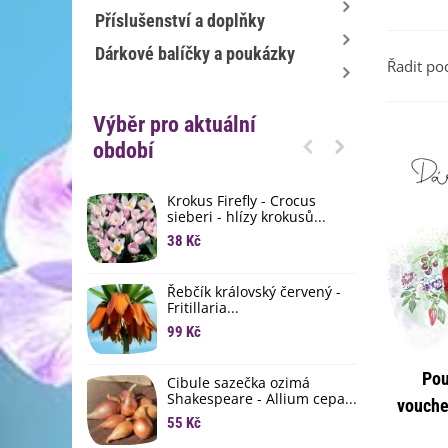
Příslušenství a doplňky
Dárkové balíčky a poukázky
Řadit po
Výběr pro aktuální
období
Krokus Firefly - Crocus
S
sieberi - hlízy krokusů...
b
38 Kč
1
K
Řebčík královský červený -
p
Fritillaria...
8
99 Kč
M
D
Pou
Cibule sazečka ozimá
3
Shakespeare - Allium cepa...
vouche
55 Kč
L