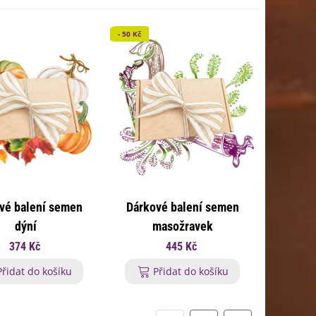
- 50 Kč
vé balení semen
Dárkové balení semen
dýní
masožravek
374 Kč
445 Kč
Přidat do košíku
Přidat do košíku