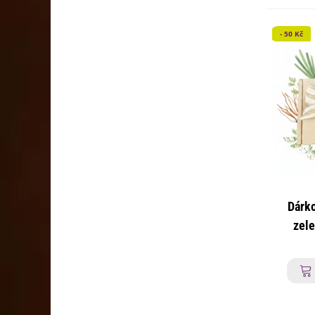
- 50 Kč
Dárk
zele