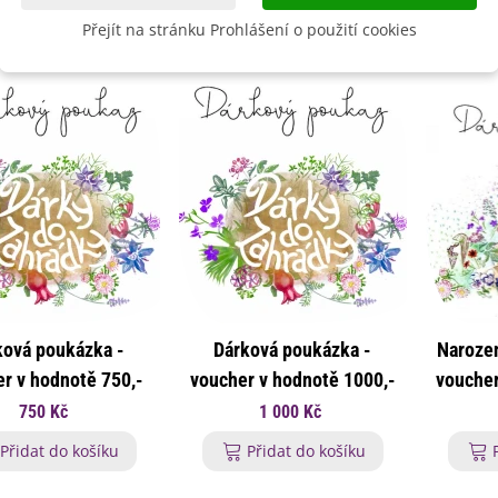
Přejít na stránku Prohlášení o použití cookies
ková poukázka -
Dárková poukázka -
Naroze
r v hodnotě 750,-
voucher v hodnotě 1000,-
voucher
Kč
Kč
750 Kč
1 000 Kč
Přidat do košíku
Přidat do košíku