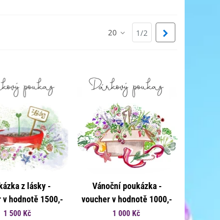
20
Další
1/2
ázka z lásky -
Vánoční poukázka -
 v hodnotě 1500,-
voucher v hodnotě 1000,-
Kč
Kč
1 500 Kč
1 000 Kč