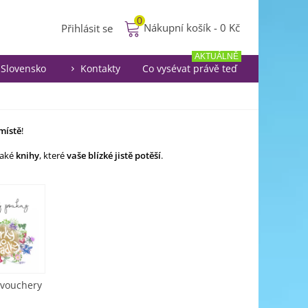
0
Nákupní košík
-
0 Kč
Přihlásit se
AKTUÁLNĚ
Slovensko
Kontakty
Co vysévat právě teď
místě
!
také
knihy
, které
vaše blízké jistě potěší
.
 vouchery