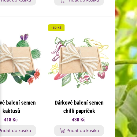
- 50 Kč
vé balení semen
Dárkové balení semen
kaktusů
chilli papriček
418 Kč
438 Kč
Přidat do košíku
Přidat do košíku