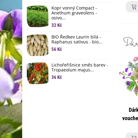
li
Kopr vonný Compact -
6
Anethum graveolens -
osivo...
B
B
32 Kč
6
BIO Ředkev Laurin bílá -
Raphanus sativus - bio...
E
B
56 Kč
9
Lichořeřišnice směs barev -
Tropaeolum majus...
36 Kč
Dár
vouche