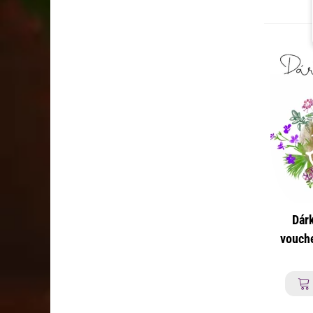
Dár
vouche