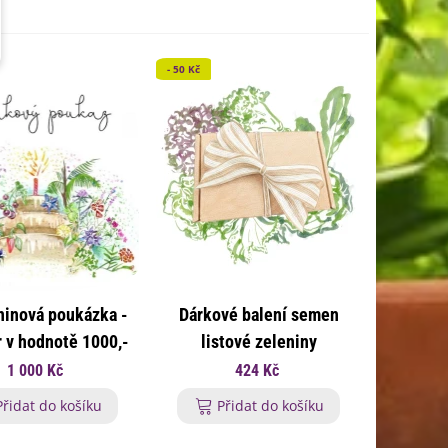
- 50 Kč
ninová poukázka -
Dárkové balení semen
 v hodnotě 1000,-
listové zeleniny
Kč
1 000 Kč
424 Kč
Přidat do košíku
Přidat do košíku