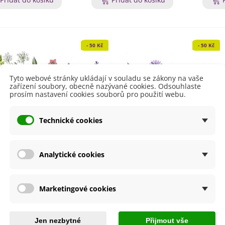
- 50 Kč
- 50 Kč
Tyto webové stránky ukládají v souladu se zákony na vaše
zařízení soubory, obecně nazývané cookies. Odsouhlaste
prosím nastavení cookies souborů pro použití webu.
Technické cookies
Analytické cookies
vé balení semínek
Dárkové balení semínek
Dárko
pro pěstitele
pro pěstitelky
Marketingové cookies
411 Kč
378 Kč
Přidat do košíku
Přidat do košíku
Jen nezbytné
Přijmout vše