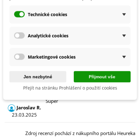
BIO Kvalita
Ne
Výrobce
Kiepenkerl
Technické cookies
Odrůda
Nehybridní
Sklizeň
Celoročně
Analytické cookies
4099682538709
ean13
Marketingové cookies
Recenze
Jen nezbytné
Přijmout vše
Přejít na stránku Prohlášení o použití cookies
Výhody:
Super
Jaroslav R.
23.03.2025
Zdroj recenzí pochází z nákupního portálu Heureka