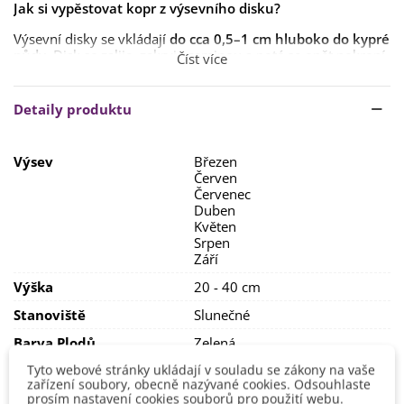
Jak si vypěstovat kopr z výsevního disku?
Výsevní disky se vkládají
do cca 0,5
–1
cm hluboko do kypré
půdy
. Disk se zalije, zakryje zeminou a poté se opět pokropí.
Číst více
Semena klíčí přibližně
7–14 dnů při teplotě 10–20 °C
.
Detaily produktu
Výsev
Březen
Červen
Červenec
Duben
Květen
Srpen
Září
Výška
20 - 40 cm
Stanoviště
Slunečné
Barva Plodů
Zelená
Tyto webové stránky ukládají v souladu se zákony na vaše
Možnosti Pěstování
Doma
zařízení soubory, obecně nazývané cookies. Odsouhlaste
Venku
prosím nastavení cookies souborů pro použití webu.