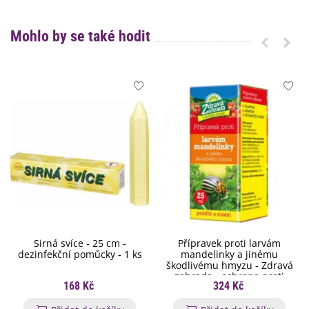
Mohlo by se také hodit
Sirná svíce - 25 cm -
Přípravek proti larvám
dezinfekční pomůcky - 1 ks
mandelinky a jinému
škodlivému hmyzu - Zdravá
zahrada - ochrana proti
168 Kč
324 Kč
škůdcům - 20 ml