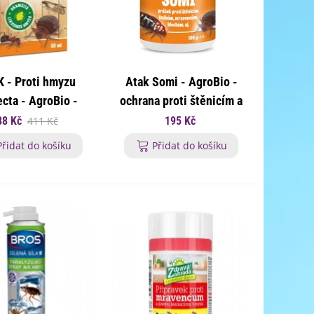
 - Proti hmyzu
Atak Somi - AgroBio -
cta - AgroBio -
ochrana proti štěnicím a
a proti škůdcům -
švábům - 100 g
88 Kč
411 Kč
195 Kč
50 ml
Přidat do košíku
Přidat do košíku