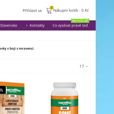
0
Nákupní košík
-
0 Kč
Přihlásit se
AKTUÁLNĚ
Slovensko
Kontakty
Co vysévat právě teď
avky v boji s mravenci
.
17
0%