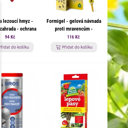
a lezoucí hmyz -
Formigel - gelová návnada
zahrada - ochrana
proti mravencům -
i hmyzu - 135 g
ochrana proti mravencům
94 Kč
116 Kč
- 10 g
Přidat do košíku
Přidat do košíku