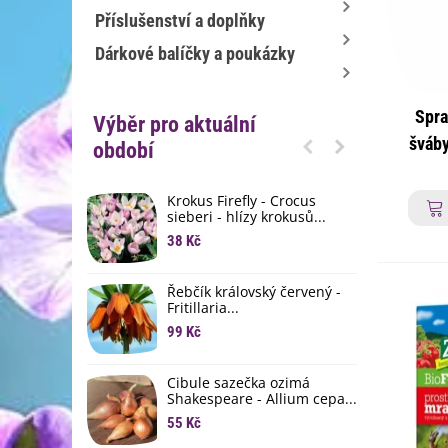
Příslušenství a doplňky
Dárkové balíčky a poukázky
Spra
Výběr pro aktuální
šváby
období
prot
Krokus Firefly - Crocus
S
sieberi - hlízy krokusů...
b
38 Kč
1
K
Řebčík královský červený -
p
Fritillaria...
8
99 Kč
M
D
Cibule sazečka ozimá
3
Shakespeare - Allium cepa...
55 Kč
L