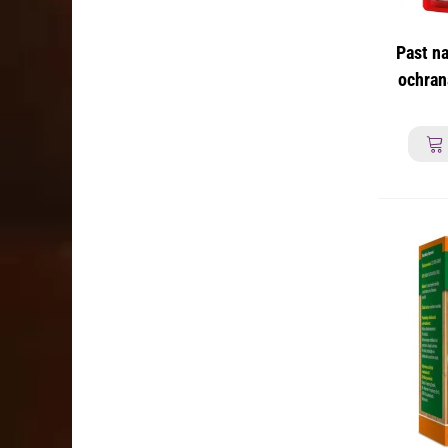
Past n
ochran