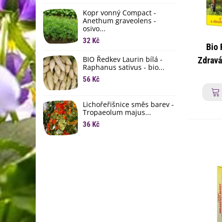
li
Kopr vonný Compact -
6
Anethum graveolens -
osivo...
B
B
32 Kč
Bio 
6
BIO Ředkev Laurin bílá -
Zdravá
Raphanus sativus - bio...
E
proti 
B
56 Kč
9
Lichořeřišnice směs barev -
Tropaeolum majus...
36 Kč