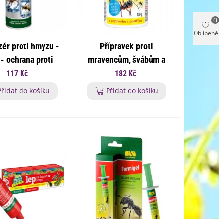
0
Oblíbené
zér proti hmyzu -
Přípravek proti
 - ochrana proti
mravencům, švábům a
yzu - 300 ml
klíšťatům - ochrana proti
117 Kč
182 Kč
hmyzu - 100 g
Přidat do košíku
Přidat do košíku