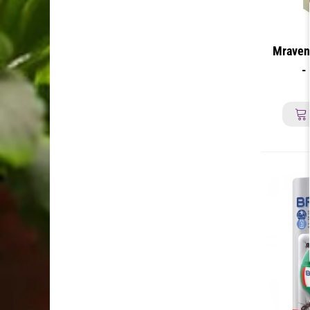
Mravenč
-
mra