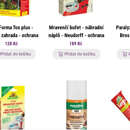
lií - 1 ks
85 Kč
-30%
0 Kč
egonie plnokvětá žlutá -
egonia superba -...
Forma Tox plus -
Mravenčí bufet - náhradní
Paraly
85 Kč
-30%
0 Kč
 zahrada - ochrana
náplň - Neudorff - ochrana
Bros
ukalyptus Baby Blue -
mravencům - 200 g
proti mravencům - 2x20
hm
128 Kč
189 Kč
lahovičník - Eukalyptus...
ml
0 Kč
Přidat do košíku
Přidat do košíku