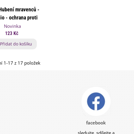
Hubení mravenců -
io - ochrana proti
hmyzu - 2 ks
Novinka
123 Kč
Přidat do košíku
í 1-17 z 17 položek
facebook
sledujte, sdílejte a