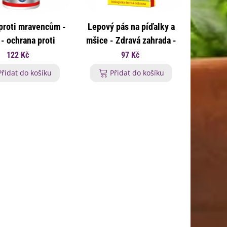
proti mravencům -
Lepový pás na píďalky a
 - ochrana proti
mšice - Zdravá zahrada -
vencům - 250 g
přírodní ochrana proti
122 Kč
97 Kč
škůdcům - 4 ks
Přidat do košíku
Přidat do košíku