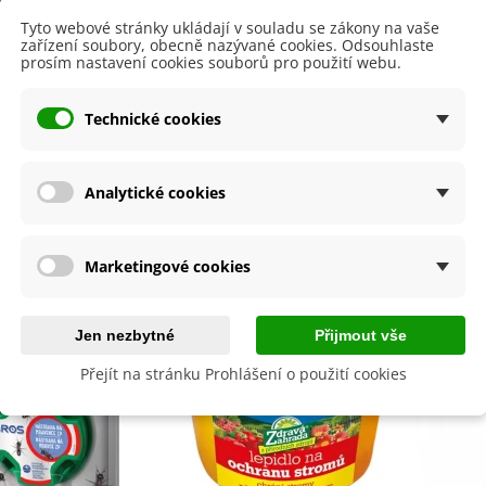
Tyto webové stránky ukládají v souladu se zákony na vaše
zařízení soubory, obecně nazývané cookies. Odsouhlaste
prosím nastavení cookies souborů pro použití webu.
í bufet - Neudorff
ATAK Fumigator - ochrana
Lep n
 ochrana proti
proti škůdcům - AgroBio -
Zdravá 
Technické cookies
vencům - 20 ml
150 ml
prot
277 Kč
454 Kč
Přidat do košíku
Přidat do košíku
Analytické cookies
Marketingové cookies
Jen nezbytné
Přijmout vše
Přejít na stránku Prohlášení o použití cookies