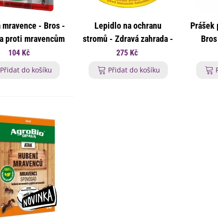
a mravence - Bros -
Lepidlo na ochranu
Prášek 
a proti mravencům
stromů - Zdravá zahrada -
Bros
- 1 ks
ochrana proti lezoucímu
mra
104 Kč
275 Kč
hmyzu - 250 ml
Přidat do košíku
Přidat do košíku