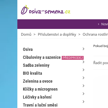
Nov
Domů
>
Příslušenství a doplňky
>
Ochrana rostli
Pokud boju
Osiva
Cibuloviny a sazenice
PŘEDPRODEJ
Řadit po
Sadba zeleniny
BIO kvalita
Zelenina a ovoce
Klíčky a microgreen
Léčivky a koření
Travní a luční směsi