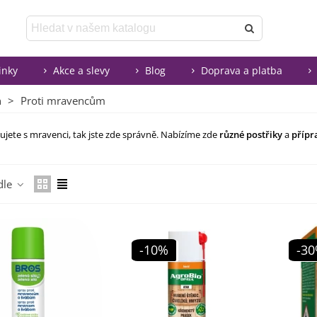
inky
Akce a slevy
Blog
Doprava a platba
n
>
Proti mravencům
jete s mravenci, tak jste zde správně. Nabízíme zde
různé postřiky
a
přípr
Číst více
dle
-10%
-3