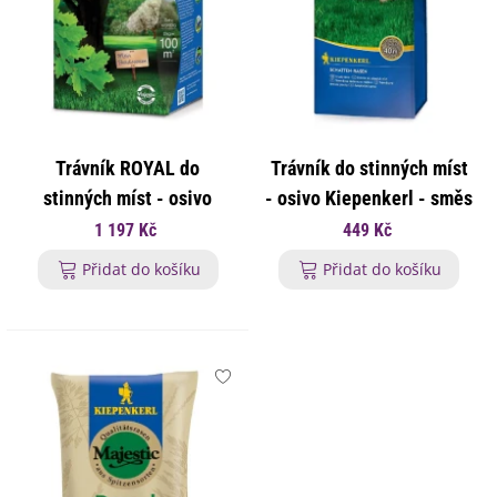
Trávník ROYAL do
Trávník do stinných míst
stinných míst - osivo
- osivo Kiepenkerl - směs
Kiepenkerl - směs - 2 kg
- 1 kg
1 197 Kč
449 Kč
Přidat do košíku
Přidat do košíku