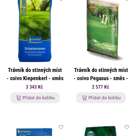
Trávník do stinných míst
Trávník do stinných míst
- osivo Kiepenkerl - směs
- osivo Pegasus - směs -
- 10 kg
10 kg
3 343 Kč
2 577 Kč
Přidat do košíku
Přidat do košíku