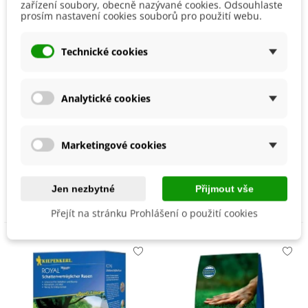
zařízení soubory, obecně nazývané cookies. Odsouhlaste
prosím nastavení cookies souborů pro použití webu.
Technické cookies
Analytické cookies
Trávník pro suchá a
Trávník Royal Supreme -
stinná stanoviště
osivo Kiepenkerl - směs -
Marketingové cookies
Premium Profi Line -
1 kg
438 Kč
812 Kč
osivo Kiepenkerl - směs -
Přidat do košíku
Přidat do košíku
Jen nezbytné
Přijmout vše
1 kg
Přejít na stránku Prohlášení o použití cookies