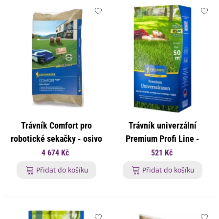
Trávník Comfort pro
Trávník univerzální
robotické sekačky - osivo
Premium Profi Line -
Kiepenkerl - 10 kg
osivo Kiepenkerl - směs -
4 674 Kč
521 Kč
1 kg
Přidat do košíku
Přidat do košíku