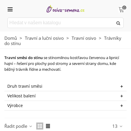
0
Domů
>
Travní a luční osivo
>
Travní osivo
>
Trávníky
do stínu
Travní směsi do stínu
se stínomilnou kostřavou červenou a lipnicí
hajní – řešení pro plochy pod stromy a severní strany domu, kde
běžný trávník řídne a mechovatí.
Číst více
Druh travní směsi
Velikost balení
Výrobce
Řadit podle
13