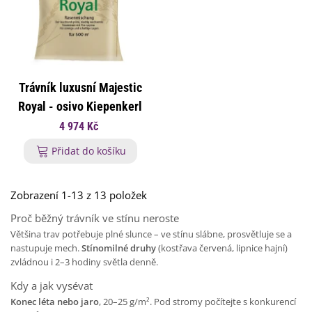
Trávník luxusní Majestic
Royal - osivo Kiepenkerl
- směs - 10 kg
4 974 Kč
Přidat do košíku
Zobrazení 1-13 z 13 položek
Proč běžný trávník ve stínu neroste
Většina trav potřebuje plné slunce – ve stínu slábne, prosvětluje se a
nastupuje mech.
Stínomilné druhy
(kostřava červená, lipnice hajní)
zvládnou i 2–3 hodiny světla denně.
Kdy a jak vysévat
Konec léta nebo jaro
, 20–25 g/m². Pod stromy počítejte s konkurencí