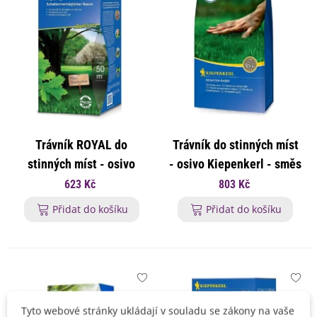
Trávník ROYAL do
Trávník do stinných míst
stinných míst - osivo
- osivo Kiepenkerl - směs
Kiepenkerl - směs - 1 kg
- 2 kg
623 Kč
803 Kč
Přidat do košíku
Přidat do košíku
Tyto webové stránky ukládají v souladu se zákony na vaše