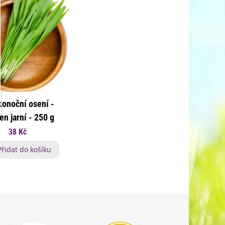
konoční osení -
en jarní - 250 g
38 Kč
Přidat do košíku