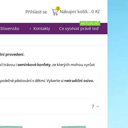
0
Nákupní košík
-
0 Kč
Přihlásit se
AKTUÁLNĚ
Slovensko
Kontakty
Co vysévat právě teď
lní provedení
.
cí trávou i
semínkové konfety
, ze kterých mohou vyrůst
společné pěstování s dětmi. Vyberte si
netradiční osivo
,
7