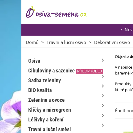
Nov
Domů
>
Travní a luční osivo
>
Dekorativní osivo
Objevte
d
Osiva
V nabídce
Cibuloviny a sazenice
PŘEDPRODEJ
barevné k
Sadba zeleniny
Produkty 
BIO kvalita
které pot
Zelenina a ovoce
Klíčky a microgreen
Řadit po
Léčivky a koření
Travní a luční směsi