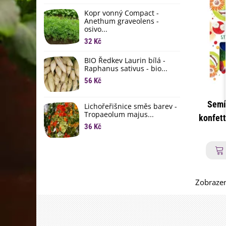
li
Kopr vonný Compact -
6
Anethum graveolens -
osivo...
B
B
32 Kč
6
BIO Ředkev Laurin bílá -
Raphanus sativus - bio...
E
B
56 Kč
9
Semí
Lichořeřišnice směs barev -
Tropaeolum majus...
konfett
36 Kč
Zobrazen