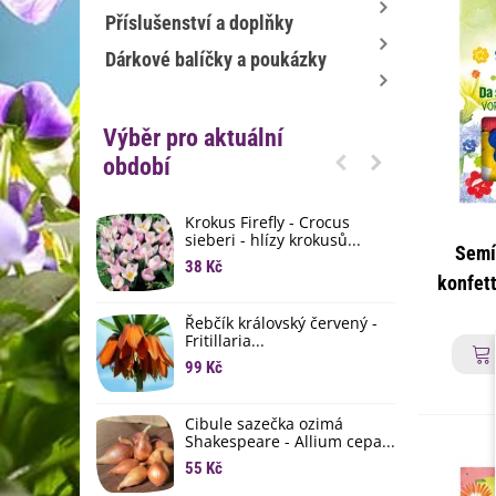
Příslušenství a doplňky
Dárkové balíčky a poukázky
Výběr pro aktuální
období
Krokus Firefly - Crocus
S
sieberi - hlízy krokusů...
b
Semí
38 Kč
1
konfett
K
Řebčík královský červený -
p
Fritillaria...
8
99 Kč
M
D
Cibule sazečka ozimá
3
Shakespeare - Allium cepa...
55 Kč
L