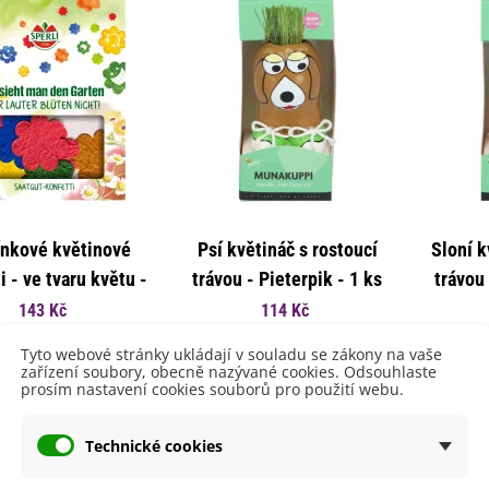
emínkové bomby - dárkový
ox na vajíčka -...
nkové květinové
Psí květináč s rostoucí
Sloní k
92 Kč
i - ve tvaru květu -
trávou - Pieterpik - 1 ks
trávou 
uchyňské bylinky na malou
Sperli - 1 ks
143 Kč
114 Kč
lochu - výsevný...
Přidat do košíku
Přidat do košíku
4 Kč
Tyto webové stránky ukládají v souladu se zákony na vaše
zařízení soubory, obecně nazývané cookies. Odsouhlaste
prosím nastavení cookies souborů pro použití webu.
rkev pozdní Cidera -
aucus carota - osivo...
4 Kč
Technické cookies
ilie Canova - Lilium - cibule