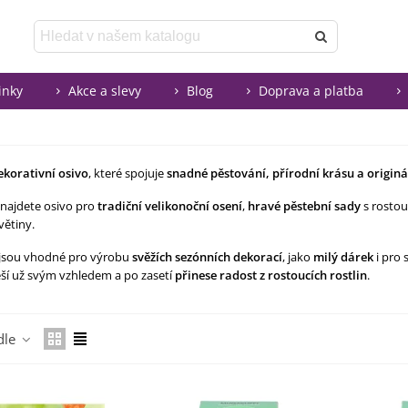
inky
Akce a slevy
Blog
Doprava a platba
ekorativní osivo
, které spojuje
snadné pěstování, přírodní krásu a originá
 najdete osivo pro
tradiční velikonoční osení
,
hravé pěstební sady
s rostou
větiny.
jsou vhodné pro výrobu
svěžích sezónních dekorací
, jako
milý dárek
i pro 
ěší už svým vzhledem a po zasetí
přinese radost z rostoucích rostlin
.
Číst více
dle