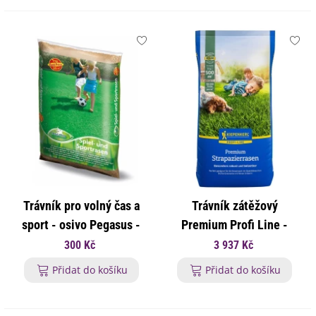
Trávník pro volný čas a
Trávník zátěžový
sport - osivo Pegasus -
Premium Profi Line -
směs - 1 kg
osivo Kiepenkerl - směs -
300 Kč
3 937 Kč
10 kg
Přidat do košíku
Přidat do košíku