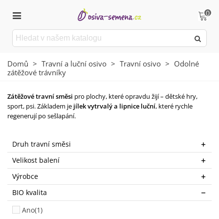
0
Domů
>
Travní a luční osivo
>
Travní osivo
>
Odolné
zátěžové trávníky
Zátěžové travní směsi
pro plochy, které opravdu žijí – dětské hry,
sport, psi. Základem je
jílek vytrvalý a lipnice luční
, které rychle
regenerují po sešlapání.
Číst více
Druh travní směsi
Velikost balení
Výrobce
BIO kvalita
Ano
(1)