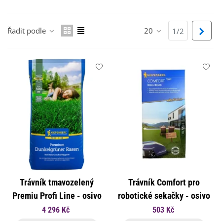
Řadit podle
20
Dalš
1/2
Trávník tmavozelený
Trávník Comfort pro
Premiu Profi Line - osivo
robotické sekačky - osivo
Kiepenkerl - směs - 10 kg
Kiepenkerl - 1 kg
4 296 Kč
503 Kč