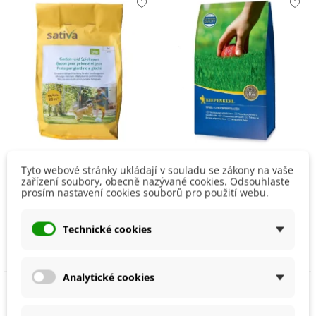
BIO Travní osivo -
Trávník Sport pro hřiště a
Tyto webové stránky ukládají v souladu se zákony na vaše
zařízení soubory, obecně nazývané cookies. Odsouhlaste
univerzální - osivo - směs
sportoviště - osivo
prosím nastavení cookies souborů pro použití webu.
- Sativa - 500 g
Kiepenkerl - směs - 2 kg
551 Kč
612 Kč
Technické cookies
Přidat do košíku
Přidat do košíku
Analytické cookies