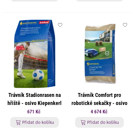
Trávník Stadionrasen na
Trávník Comfort pro
hřiště - osivo Kiepenkerl
robotické sekačky - osivo
- 1 kg
Kiepenkerl - 10 kg
671 Kč
4 674 Kč
Přidat do košíku
Přidat do košíku