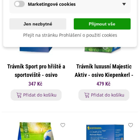
Marketingové cookies
Jen nezbytné
Přijmout vše
Přejít na stránku Prohlášení o použití cookies
Trávník Sport pro hřiště a
Trávník luxusní Majestic
sportoviště - osivo
Aktiv - osivo Kiepenkerl -
Kiepenkerl - směs - 1 kg
směs - 1 kg
347 Kč
479 Kč
Přidat do košíku
Přidat do košíku