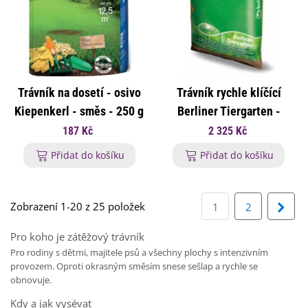
Trávník na dosetí - osivo
Trávník rychle klíčící
Kiepenkerl - směs - 250 g
Berliner Tiergarten -
osivo Pegasus - směs -
187 Kč
2 325 Kč
10 kg
Přidat do košíku
Přidat do košíku
Zobrazení 1-20 z 25 položek
Dalš
1
2
Pro koho je zátěžový trávník
Pro rodiny s dětmi, majitele psů a všechny plochy s intenzivním
provozem. Oproti okrasným směsím snese sešlap a rychle se
obnovuje.
Kdy a jak vysévat