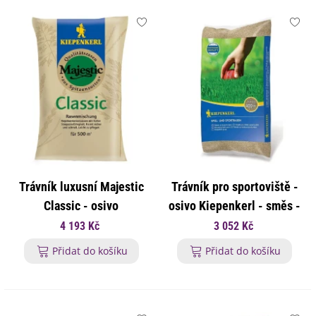
Trávník luxusní Majestic
Trávník pro sportoviště -
Classic - osivo
osivo Kiepenkerl - směs -
Kiepenkerl - směs - 10 kg
10 kg
4 193 Kč
3 052 Kč
Přidat do košíku
Přidat do košíku