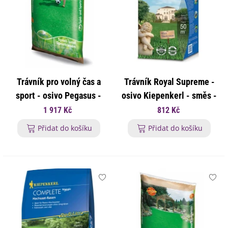
Trávník pro volný čas a
Trávník Royal Supreme -
sport - osivo Pegasus -
osivo Kiepenkerl - směs -
směs - 10 kg
1 kg
1 917 Kč
812 Kč
Přidat do košíku
Přidat do košíku