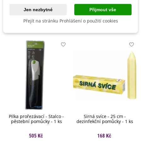
Po zaschnutí postřik
nezanechává viditelné stopy
a
Jen nezbytné
Přijmout vše
ošetřené plochy lze
vysát
a
běžně používat
.
Přejít na stránku Prohlášení o použití cookies
Mohlo by se také hodit
Nepoužívejte přípravek v blízkosti rostlin
, protože by mohl
poškodit jejich póry a ucpat je.
Více informací a bezpečnostní list naleznete uvedené u
výrobku.
Pilka prořezávací - Stalco -
Sirná svíce - 25 cm -
pěstební pomůcky - 1 ks
dezinfekční pomůcky - 1 ks
505 Kč
168 Kč