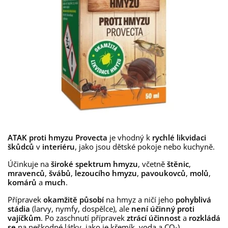
ATAK proti hmyzu Provecta
je vhodný k
rychlé likvidaci
škůdců
v
interiéru
, jako jsou dětské pokoje nebo kuchyně.
Účinkuje na
široké spektrum hmyzu
, včetně
štěnic
,
mravenců
,
švábů
,
lezoucího hmyzu
,
pavoukovců
,
molů
,
komárů
a
much
.
Přípravek
okamžitě působí
na hmyz a ničí jeho
pohyblivá
stádia
(larvy, nymfy, dospělce), ale
není účinný proti
vajíčkům
. Po zaschnutí přípravek
ztrácí účinnost
a
rozkládá
se
na neškodné látky, jako je křemík, voda a CO₂).