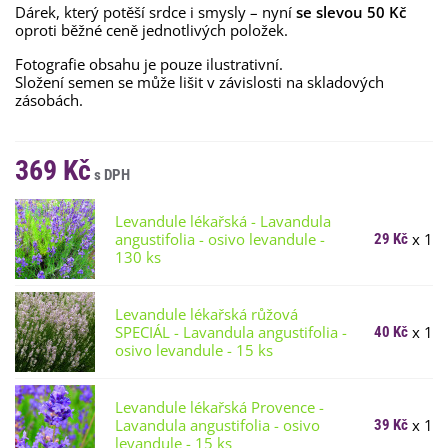
Dárek, který potěší srdce i smysly – nyní
se slevou 50 Kč
oproti běžné ceně jednotlivých položek.
Fotografie obsahu je pouze ilustrativní.
Složení semen se může lišit v závislosti na skladových
zásobách.
369 Kč
Levandule lékařská - Lavandula
angustifolia - osivo levandule -
x 1
29 Kč
130 ks
Levandule lékařská růžová
SPECIÁL - Lavandula angustifolia -
x 1
40 Kč
osivo levandule - 15 ks
Levandule lékařská Provence -
Lavandula angustifolia - osivo
x 1
39 Kč
levandule - 15 ks