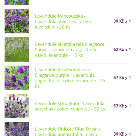
Levandule francouzská -
Lavandula stoechas - osivo
x 1
39 Kč
levandule - 20 ks
Levandule lékařská bílá Ellegance
Snow - Lavandula angustifolia -
x 1
62 Kč
osivo levandule - 15 ks
Levandule lékařská fialová
Ellegance purple - Lavandula
x 1
57 Kč
angustifolia - osivo levandule - 15
ks
Levandule korunkatá - Lavandula
x 1
37 Kč
stoechas - osivo levandule - 20 ks
Levandule Hidcote Blue Strain -
Lavandula angustifolia - osivo
x 1
39 Kč