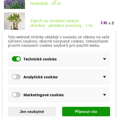
levandule - 30 ks
Zápich na označení sazenic -
x 8
5 Kč
dřevěný - pěstební pomůcky - 1 ks
Tyto webové stránky ukládají v souladu se zákony na vaše
zařízení soubory, obecně nazývané cookies. Odsouhlaste
Ozdobná mašle – doplňky k
prosím nastavení cookies souborů pro použití webu.
x 1
33 Kč
dárkům – 1 ks
Technické cookies
Jmenovka na dárky – doplňky k
x 1
4 Kč
dárkům – 1 ks
Analytické cookies
Není skladem
Marketingové cookies
Upozorníme vás, až produkt bude skladem. Vložte váš
email.
Jen nezbytné
Přijmout vše