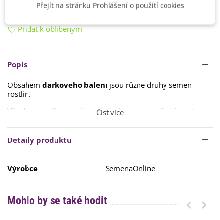
Přejít na stránku Prohlášení o použití cookies
Kód zboží:
8100003
Přidat k oblíbeným
Popis
Obsahem
dárkového balení
jsou různé druhy semen
rostlin.
Všechny rostliny
mají pro svůj výsev
doporučený postup
,
Číst více
který je potřeba dodržet.
Každý druh semen
v balení obsahuje v detailu
Detaily produktu
produktu
podrobný návod
pro jeho úspěšné pěstování.
Výrobce
SemenaOnline
Mohlo by se také hodit