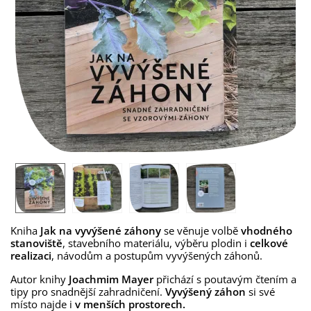
Kniha
Jak na vyvýšené záhony
se věnuje volbě
vhodného
stanoviště
, stavebního materiálu, výběru plodin i
celkové
realizaci
, návodům a postupům vyvýšených záhonů.
Autor knihy
Joachmim Mayer
přichází s poutavým čtením a
tipy pro snadnější zahradničení.
Vyvýšený záhon
si své
místo najde i
v menších prostorech.