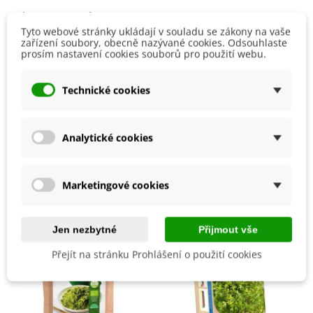
Jedná se o
1. vydání
.
Tyto webové stránky ukládají v souladu se zákony na vaše
zařízení soubory, obecně nazývané cookies. Odsouhlaste
Číst více
prosím nastavení cookies souborů pro použití webu.
Detaily produktu
Technické cookies
EAN
9788076700772
Analytické cookies
Mohlo by se také hodit
Marketingové cookies
Jen nezbytné
Přijmout vše
Přejít na stránku Prohlášení o použití cookies