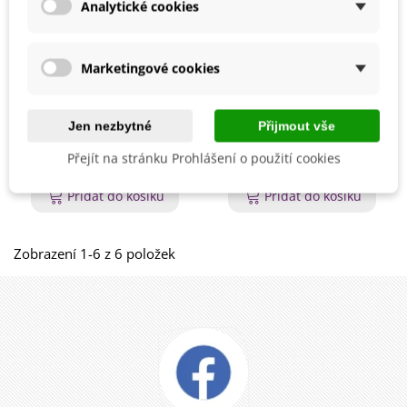
Analytické cookies
Marketingové cookies
Klipsy pro roubování
Klipsy pro roubování
Jen nezbytné
Přijmout vše
rostlin - 13 x 1,8 mm -
rostlin - 15 x 6,5 mm -
Přejít na stránku Prohlášení o použití cookies
roubovací pomůcky - 7 ks
roubovací pomůcky - 7 ks
23 Kč
24 Kč
Přidat do košíku
Přidat do košíku
Zobrazení 1-6 z 6 položek