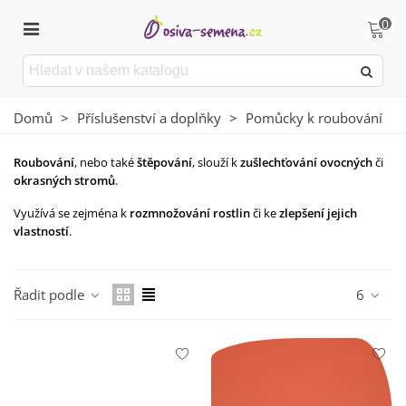
0
Domů
>
Příslušenství a doplňky
>
Pomůcky k roubování
Roubování
, nebo také
štěpování
, slouží k
zušlechťování ovocných
či
okrasných stromů
.
Využívá se zejména k
rozmnožování rostlin
či ke
zlepšení jejich
vlastností
.
Číst více
Řadit podle
6