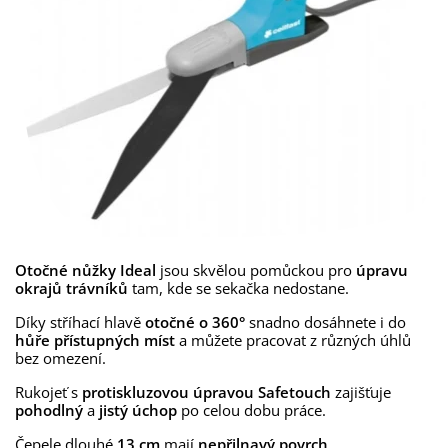
Otočné nůžky Ideal
jsou skvělou pomůckou pro
úpravu
okrajů trávníků
tam, kde se sekačka nedostane.
Díky stříhací hlavě
otočné o 360°
snadno dosáhnete i do
hůře přístupných míst
a můžete pracovat z různých úhlů
bez omezení.
Rukojeť s
protiskluzovou úpravou
Safetouch
zajišťuje
pohodlný
a
jistý úchop
po celou dobu práce.
Čepele dlouhé
13 cm
mají
nepřilnavý povrch
.