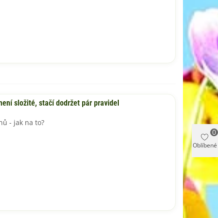
ení složité, stačí dodržet pár pravidel
nů - jak na to?
0
Oblíbené