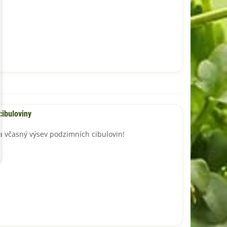
cibuloviny
včasný výsev podzimních cibulovin!