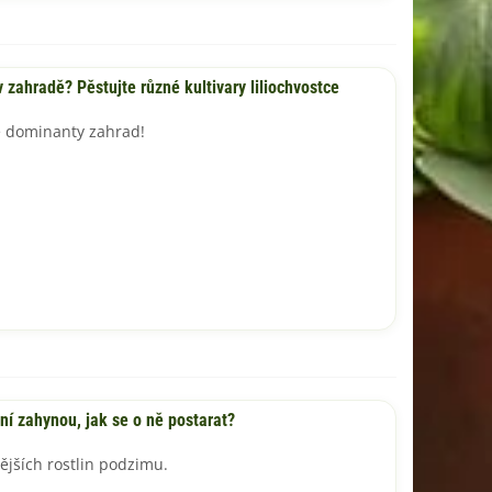
 zahradě? Pěstujte různé kultivary liliochvostce
é dominanty zahrad!
ní zahynou, jak se o ně postarat?
tějších rostlin podzimu.