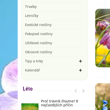
Trvalky
Letničky
Exotické rostliny
Pokojové rostliny
Užitkové rostliny
Okrasné rostliny
Tipy a triky
Kalendář
Léto
Proč trávník žloutne? 8
O
nejčastějších příčin
r