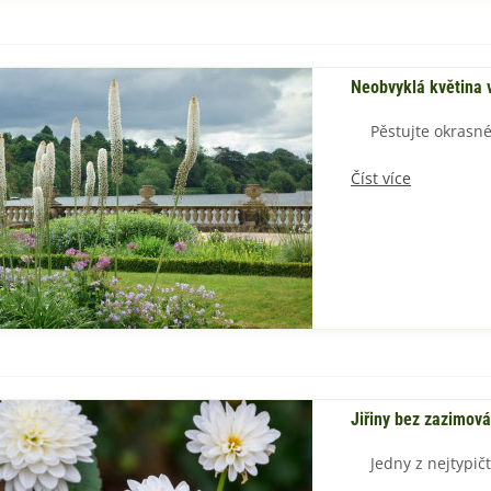
Neobvyklá květina v
Pěstujte okrasn
Číst více
Jiřiny bez zazimová
Jedny z nejtypič