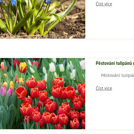
Číst více
azole, zdravá zelenina i
rásná letnička, jak...
ěstujete papriky? Jak o ně
 sezóně správně...
 létu patří voňavé bylinky -
azalku využijeme...
epromeškejte čas na
Pěstování tulipánů n
ýsadbu kosatců
Pěstování tulipá
evandule, jedinečná
větinová vůně
Číst více
ěstování nenáročných
ivoněk
enáročné pivoňky