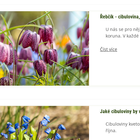
Řebčík - cibulovina
U nás se pro něj
koruna. V každé
Číst více
Jaké cibuloviny by 
Cibuloviny kveto
kořeňte si život vlastním
října.
ozmarýnem