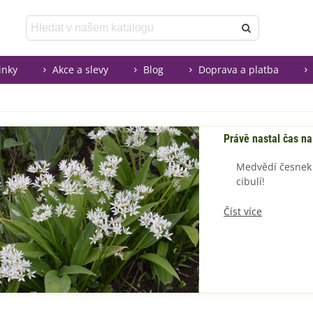
inky
Akce a slevy
Blog
Doprava a platba
Právě nastal čas n
Medvědí česnek 
cibulí!
Číst více