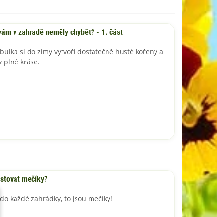
vám v zahradě neměly chybět? - 1. část
bulka si do zimy vytvoří dostatečně husté kořeny a
v plné kráse.
ěstovat mečíky?
do každé zahrádky, to jsou mečíky!