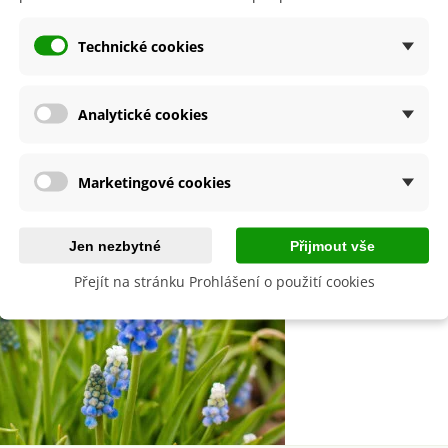
Číst více
Technické cookies
Analytické cookies
Marketingové cookies
Oblíbené podzimní 
Jen nezbytné
Přijmout vše
Nezapomeňte na 
Přejít na stránku Prohlášení o použití cookies
Číst více