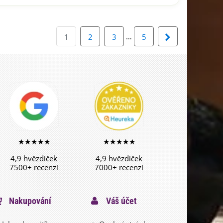
…
Další
1
2
3
5
★★★★★
★★★★★
4,9 hvězdiček
4,9 hvězdiček
7500+ recenzí
7000+ recenzí
Nakupování
Váš účet