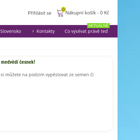
0
Nákupní košík
-
0 Kč
Přihlásit se
AKTUÁLNĚ
Slovensko
Kontakty
Co vysévat právě teď
a medvědí česnek!
si můžete na podzim vypěstovat ze semen či