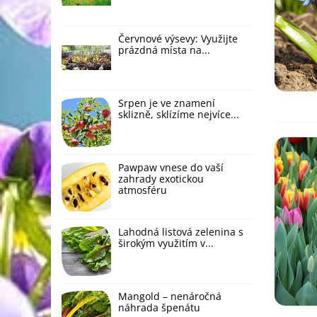
F
k
Červnové výsevy: Využijte
prázdná místa na...
P
v
K
Srpen je ve znamení
b
sklizně, sklízíme nejvíce...
N
v
Pawpaw vnese do vaší
zahrady exotickou
L
atmosféru
k
P
Lahodná listová zelenina s
p
širokým využitím v...
N
Mangold – nenáročná
náhrada špenátu