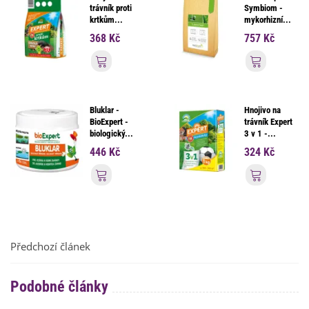
trávník proti
Symbiom -
krtkům...
mykorhizní...
368 Kč
757 Kč
Přidat do košíku
Přidat d
Bluklar -
Hnojivo na
BioExpert -
trávník Expert
biologický...
3 v 1 -...
446 Kč
324 Kč
Přidat do košíku
Přidat d
Předchozí článek
Podobné články