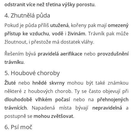
odstranit více než třetina výšky porostu
.
4. Zhutnělá půda
Pokud je půda příliš
utužená
, kořeny pak mají
omezený
přístup ke vzduchu
,
vodě
i
živinám
. Trávník pak může
žloutnout, i přestože má dostatek vláhy.
Řešením bývá
pravidelá aerifikace
nebo
provzdušnění
trávníku
.
5. Houbové choroby
Žluté
nebo
hnědé skvrny
mohou být také známkou
některé z houbových chorob. Ty se často objevují při
dlouhodobě vlhkém počasí
nebo na
přehnojených
trávnících
. Napadená místa bývají
nepravidelná
a
postupně se
mohou zvětšovat
.
6. Psí moč