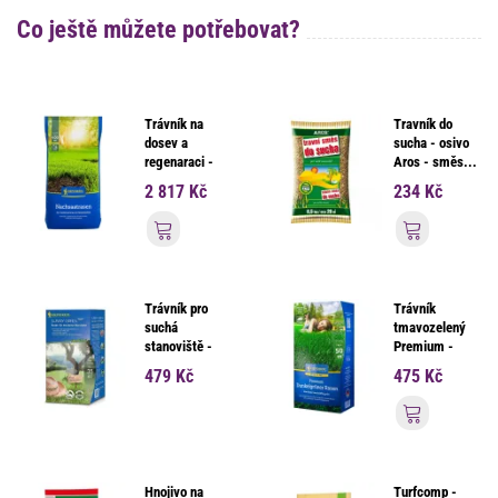
Co ještě můžete potřebovat?
Trávník na
Travník do
dosev a
sucha - osivo
regenaraci -
Aros - směs...
osivo...
2 817 Kč
234 Kč
Přidat do košíku
Přidat d
Trávník pro
Trávník
suchá
tmavozelený
stanoviště -
Premium -
osivo...
osivo...
479 Kč
475 Kč
Přidat d
Hnojivo na
Turfcomp -