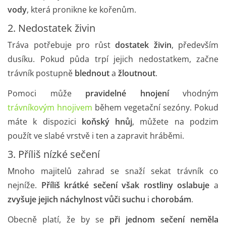
vody
, která pronikne ke kořenům.
2. Nedostatek živin
Tráva potřebuje pro růst
dostatek živin
, především
dusíku. Pokud půda trpí jejich nedostatkem, začne
trávník postupně
blednout
a
žloutnout
.
Pomoci může
pravidelné hnojení
vhodným
trávníkovým hnojivem
během vegetační sezóny. Pokud
máte k dispozici
koňský hnůj
, můžete na podzim
použít ve slabé vrstvě i ten a zapravit hráběmi.
3. Příliš nízké sečení
Mnoho majitelů zahrad se snaží sekat trávník co
nejníže.
Příliš krátké sečení však rostliny oslabuje
a
zvyšuje jejich náchylnost vůči suchu
i
chorobám
.
Obecně platí, že by se
při jednom sečení neměla