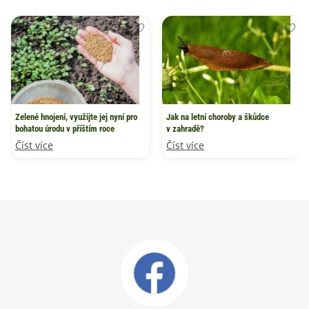
Zelené hnojení, využijte jej nyní pro
Jak na letní choroby a škůdce
bohatou úrodu v příštím roce
v zahradě?
Číst více
Číst více