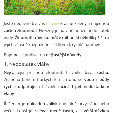
Ještě nedávno byl váš
trávník
krásně zelený a najednou
začíná žloutnout
? Ne vždy je na vině pouze nedostatek
vody.
Žloutnutí trávníku může mít hned několik příčin
a
jejich včasné rozpoznání je klíčem k rychlé nápravě.
Pojďme se podívat na
nejčastější důvody
:
1. Nedostatek vláhy
Nejčastější příčinou žloutnutí trávníku bývá
sucho
.
Zejména během horkých letních dnů se
voda z půdy
rychle odpařuje
a trávník
začíná trpět nedostatkem
vláhy
.
Řešením je
důkladná zálivka
, ideálně brzy ráno nebo
večer. Lepší je
zalévat méně často
, ale
větší dávkou