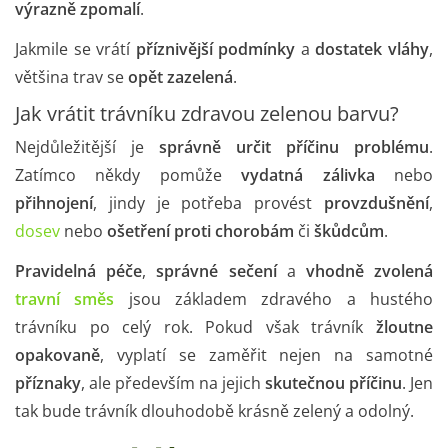
výrazně zpomalí
.
Jakmile se vrátí
příznivější podmínky
a
dostatek vláhy
,
většina trav se
opět zazelená
.
Jak vrátit trávníku zdravou zelenou barvu?
Nejdůležitější je
správně určit příčinu problému
.
Zatímco někdy pomůže
vydatná zálivka
nebo
přihnojení
, jindy je potřeba provést
provzdušnění
,
dosev
nebo
ošetření proti chorobám
či
škůdcům
.
Pravidelná péče
,
správné sečení
a
vhodně zvolená
travní směs
jsou základem zdravého a hustého
trávníku po celý rok. Pokud však trávník
žloutne
opakovaně
, vyplatí se zaměřit nejen na samotné
příznaky
, ale především na jejich
skutečnou příčinu
. Jen
tak bude trávník dlouhodobě krásně zelený a odolný.