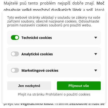
Majitelé psů tento problém nejspíš dobře znají.
Moč
obsahuje velké množství dusíkatých látek
a
solí
, které
mohou trávník spálit.
Tyto webové stránky ukládají v souladu se zákony na vaše
zařízení soubory, obecně nazývané cookies. Odsouhlaste
prosím nastavení cookies souborů pro použití webu.
Typickým znakem jsou
žluté
nebo
hnědé skvrny
s
tmavě zeleným okrajem
.
Technické cookies
7. Nevhodná travní směs
Ne každé
travní osivo
se hodí do všech podmínek
.
Analytické cookies
Tráva určená do
polostínu
nebude dobře prospívat na
rozpáleném
slunném pozemku
a naopak.
Marketingové cookies
Při zakládání nového trávníku je proto důležité
vybírat
osivo
podle konkrétních podmínek
zahrady.
Jen nezbytné
Přijmout vše
8. Přirozená reakce na extrémní počasí
Přejít na stránku Prohlášení o použití cookies
Během dlouhých období horka a sucha může tráva
přejít do
vegetačního klidu
. Trávník
zežloutne
a
růst se