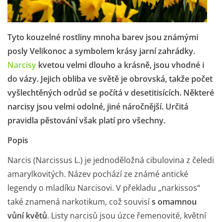
Tyto kouzelné rostliny mnoha barev jsou známými
posly Velikonoc a symbolem krásy jarní zahrádky.
Narcisy
kvetou velmi dlouho a krásně, jsou vhodné i
do vázy. Jejich obliba ve světě je obrovská, takže počet
vyšlechtěných odrůd se počítá v desetitisících. Některé
narcisy jsou velmi odolné, jiné náročnější. Určitá
pravidla pěstování však platí pro všechny.
Popis
Narcis
(Narcissus L.) je jednoděložná cibulovina z čeledi
amarylkovitých. Název pochází ze známé antické
legendy o mladíku Narcisovi. V překladu „narkissos“
také znamená narkotikum, což souvisí
s omamnou
vůní květů
. Listy narcisů jsou úzce řemenovité, květní