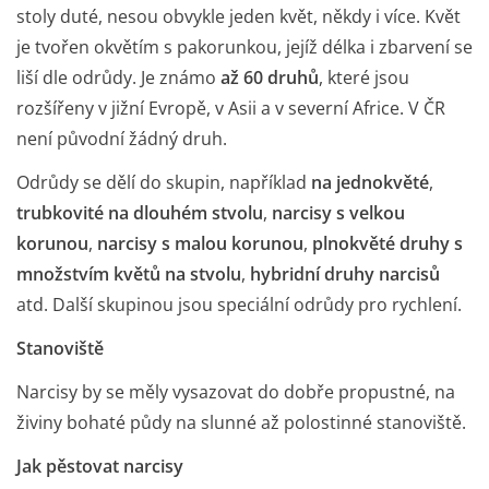
stoly duté, nesou obvykle jeden květ, někdy i více. Květ
je tvořen okvětím s pakorunkou, jejíž délka i zbarvení se
liší dle odrůdy. Je známo
až 60 druhů
, které jsou
rozšířeny v jižní Evropě, v Asii a v severní Africe. V ČR
není původní žádný druh.
Odrůdy se dělí do skupin, například
na jednokvěté
,
trubkovité na dlouhém stvolu
,
narcisy s velkou
korunou
,
narcisy s malou korunou
,
plnokvěté druhy s
množstvím květů na stvolu
,
hybridní druhy narcisů
atd. Další skupinou jsou speciální odrůdy pro rychlení.
Stanoviště
Narcisy
by se měly vysazovat do dobře propustné, na
živiny bohaté půdy na slunné až polostinné stanoviště.
Jak pěstovat narcisy