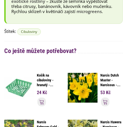
exotické rostliny
– zkuste ze semínka vypěstovat
třeba citrusy, banánovník, kávovník nebo mučenku.
Rychlou sklizeň v květináči zajistí
microgreens
.
Štítek:
Cibuloviny
Co ještě můžete potřebovat?
Košík na
Narcis Dutch
cibuloviny -
Master -
hranatý -...
Narcissus -...
24 Kč
53 Kč
Přidat do košíku
Přidat d
Narcis
Narcis Hawera
February Gold -
- Narcissus -