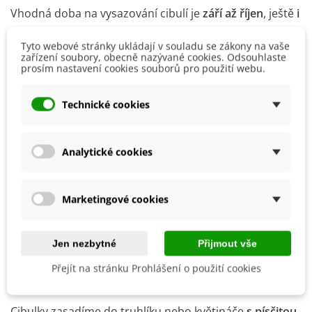
Vhodná doba na vysazování cibulí je
září až říjen
, ještě
i
v listopadu
se dají vysazovat ven. Narcisy nesnášejí
Tyto webové stránky ukládají v souladu se zákony na vaše
mělkou výsadbu, dostatečná hloubka výsadby je
zařízení soubory, obecně nazývané cookies. Odsouhlaste
prosím nastavení cookies souborů pro použití webu.
dokonce základním předpokladem jejich úspěšného
pěstování. Velké cibule se mají vysazovat nejméně 15
Technické cookies
cm pod povrch. Narcisy se mohou nechat na jednom
stanovišti i několik let.
Analytické cookies
Po výsadbě je dobré narcisy
důkladně zalít
, aby půda
lépe přilnula k cibulím. Později na podzim zálivku
zopakujte pouze v případě, je-li dlouhé období sucha.
Marketingové cookies
Po jarním odkvětu narcisů vyberte cibulky z půdy ve
chvíli, kdy jim začnou rašit drobné kořínky. Cibulky
Jen nezbytné
Přijmout vše
uložte na suché a teplé místo, aby dozrály.
Přejít na stránku Prohlášení o použití cookies
Domácí pěstování narcisů
Cibulky zasadíme do truhlíku nebo květináče
s písčitou