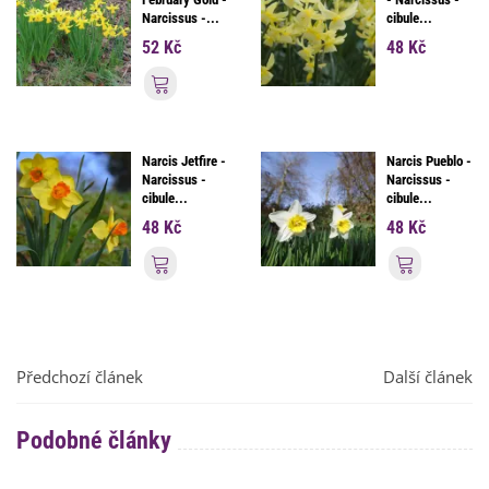
Narcissus -...
cibule...
52 Kč
48 Kč
Přidat do košíku
Narcis Jetfire -
Narcis Pueblo -
Narcissus -
Narcissus -
cibule...
cibule...
48 Kč
48 Kč
Přidat do košíku
Přidat d
Předchozí článek
Další článek
Podobné články