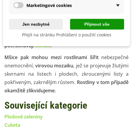
rostlin. Vyskytne-li se plíseň,
je třeba odstranit
Marketingové cookies
napadené listy
.
Zasáhnout můžete i fungicidy
nebo
přípravky na přírodní bázi (rostlinné oleje), které
Jen nezbytné
Přijmout vše
odolnost proti plísním rovněž zvyšují.
Přejít na stránku Prohlášení o použití cookies
Ze škůdců si na květech a mladých plodech rádi
pochutnávají
slimáci
.
Mšice pak mohou mezi rostlinami šířit
nebezpečné
onemocnění,
virovou mozaiku
, jež se projevuje žlutými
skvrnami na listech i plodech, zkroucenými listy a
pokřiveným, zakrnělým růstem.
Rostliny v tom případě
okamžitě zlikvidujeme.
Související kategorie
Plodové zeleniny
Cuketa