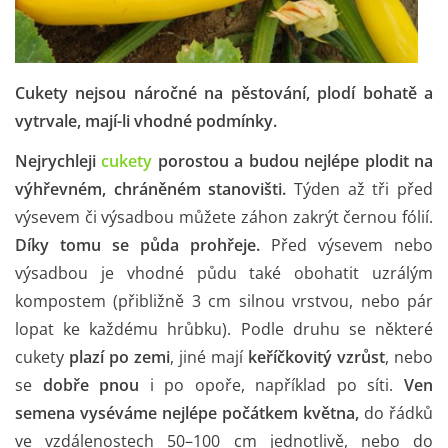
Cukety nejsou náročné na pěstování, plodí bohatě a
vytrvale, mají-li vhodné podmínky.
Nejrychleji
cukety
porostou a budou nejlépe plodit na
výhřevném, chráněném stanovišti.
Týden až tři před
výsevem či výsadbou můžete záhon zakrýt černou fólií.
Díky tomu se půda prohřeje.
Před výsevem nebo
výsadbou je vhodné půdu také obohatit uzrálým
kompostem (přibližně 3 cm silnou vrstvou, nebo pár
lopat ke každému hrůbku). Podle druhu se některé
cukety
plazí po zemi
, jiné mají
keříčkovitý vzrůst
, nebo
se
dobře pnou
i po opoře, například po síti.
Ven
semena vyséváme nejlépe počátkem května,
do řádků
ve vzdálenostech 50–100 cm jednotlivě, nebo do