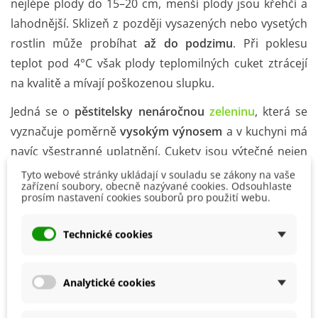
nejlépe plody do 15–20 cm, menší plody jsou křehčí a
lahodnější. Sklizeň z později vysazených nebo vysetých
rostlin může probíhat
až do podzimu
. Při poklesu
teplot pod 4°C však plody teplomilných cuket ztrácejí
na kvalitě a mívají poškozenou slupku.
Jedná se o
pěstitelsky nenáročnou
zeleninu
, která se
vyznačuje poměrně
vysokým výnosem
a v kuchyni má
navíc všestranné uplatnění. Cukety jsou výtečné nejen
v tepelné úpravě
,
na smažení
,
zapékání i fritování
, ale
Tyto webové stránky ukládají v souladu se zákony na vaše
zařízení soubory, obecně nazývané cookies. Odsouhlaste
jsou výtečné i čerstvé do zeleninových salátů.
prosím nastavení cookies souborů pro použití webu.
K chorobám jsou cukety poměrně odolné
, panuje-li
Technické cookies
však horké a suché počasí, může je napadnout plíseň
okurková. Rostliny potom špatně rostou a na listech se
objevuje šedavý povlak. Prevencí je
pravidelná zálivka
a
Analytické cookies
stále mírně vlhká půda, a také celkově dobrá kondice