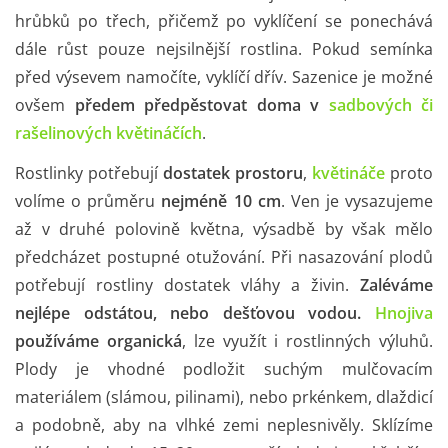
hrůbků po třech, přičemž po vyklíčení se ponechává
dále růst pouze nejsilnější rostlina. Pokud semínka
před výsevem namočíte, vyklíčí dřív. Sazenice je možné
ovšem
předem předpěstovat doma v
sadbových či
rašelinových květináčích
.
Rostlinky potřebují
dostatek prostoru
,
květináče
proto
volíme o průměru
nejméně 10 cm
. Ven je vysazujeme
až v druhé polovině května, výsadbě by však mělo
předcházet postupné otužování. Při nasazování plodů
potřebují rostliny dostatek vláhy a živin.
Zaléváme
nejlépe odstátou, nebo dešťovou vodou.
Hnojiva
používáme organická
, lze využít i rostlinných výluhů.
Plody je vhodné podložit suchým mulčovacím
materiálem (slámou, pilinami), nebo prkénkem, dlaždicí
a podobně, aby na vlhké zemi neplesnivěly. Sklízíme