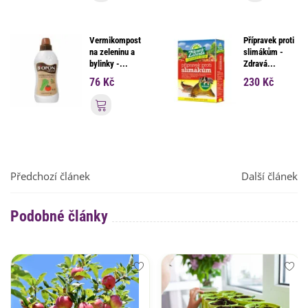
Vermikompost
Přípravek proti
na zeleninu a
slimákům -
bylinky -...
Zdravá...
76 Kč
230 Kč
Přidat do košíku
Předchozí článek
Další článek
Podobné články