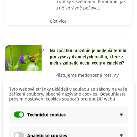
truhlíky s květinami. Poradíme, jak
o ně správně pečovat.
Číst více
Na začátku prázdnin je nejlepší termín
pro výsevy dvouletých rostlin, které z
nich v zahradě ocení včely a čmeláci?
Pěstujeme medonosné rostliny
Číst více
Tyto webové stránky ukládají v souladu se zákony na vaše
zařízení soubory, obecně nazývané cookies. Odsouhlaste
prosím nastavení cookies souborů pro použití webu.
Technické cookies
Arónie a dřín, okrasné keře, které dělají
parádu, a přitom plodí i výborné ovoce
Analytické cookies
Keře nemusíte pěstovat jen pro