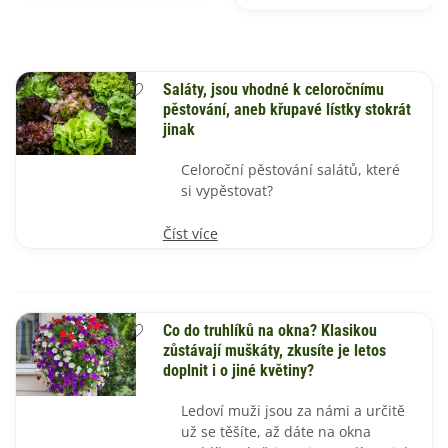
Saláty, jsou vhodné k celoročnímu
pěstování, aneb křupavé lístky stokrát
jinak
Celoroční pěstování salátů, které
si vypěstovat?
Číst více
Co do truhlíků na okna? Klasikou
zůstávají muškáty, zkusíte je letos
doplnit i o jiné květiny?
Ledoví muži jsou za námi a určitě
už se těšíte, až dáte na okna