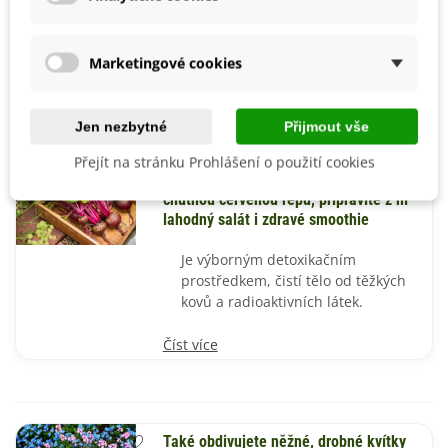
okrasu, můžou dobře vypadat a
může z nich být i užitek.
Marketingové cookies
Číst více
Jen nezbytné
Přijmout vše
Přejít na stránku Prohlášení o použití cookies
V červenci znovu vysejte zdravou a
chutnou červenou řepu, připravíte z ní
lahodný salát i zdravé smoothie
Je výborným detoxikačním
prostředkem, čistí tělo od těžkých
kovů a radioaktivních látek.
Číst více
Také obdivujete něžné, drobné kvítky