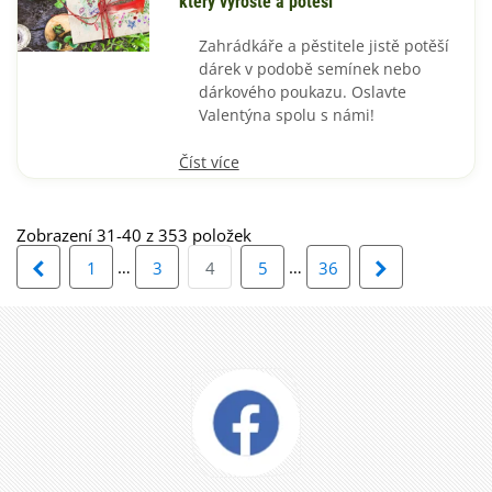
který vyroste a potěší
Zahrádkáře a pěstitele jistě potěší
dárek v podobě semínek nebo
dárkového poukazu. Oslavte
Valentýna spolu s námi!
Číst více
Zobrazení 31-40 z 353 položek
Předchozí
…
…
Další
1
3
4
5
36