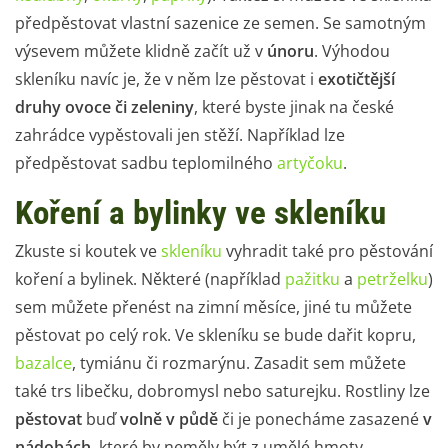
předpěstovat vlastní sazenice ze semen. Se samotným
výsevem můžete klidně začít už v
únoru
. Výhodou
skleníku navíc je, že v něm lze pěstovat i
exotičtější
druhy ovoce či zeleniny
, které byste jinak na české
zahrádce vypěstovali jen stěží. Například lze
předpěstovat sadbu teplomilného
artyčoku
.
Koření a bylinky ve skleníku
Zkuste si koutek ve
skleníku
vyhradit také pro pěstování
koření a bylinek
. Některé (například
pažitku
a
petrželku
)
sem můžete přenést na zimní měsíce, jiné tu můžete
pěstovat po celý rok. Ve skleníku se bude dařit
kopru
,
bazalce
,
tymiánu
či
rozmarýnu
. Zasadit sem můžete
také trs libečku, dobromysl nebo saturejku. Rostliny lze
pěstovat
buď
volně v půdě
či je ponecháme zasazené
v
nádobách
, které by neměly být z umělé hmoty.