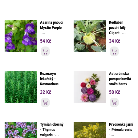
Asarina pnoucí
Kedluben
Mystic Purple
pozdní bílý
-...
Gigant -...
54 Kč
34 Kč
Přidat do košíku
Přidat d
Rozmarýn
Astra čínská
lékařský -
pomponkovitá
Rosmarinus...
směs barev...
32 Kč
50 Kč
Přidat do košíku
Přidat d
Tymián obecný
Prvosenka jarní
- Thymus
- Primula veris
vulgaris -...
-...