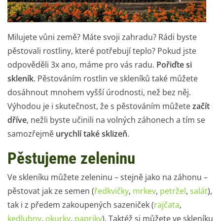
Milujete vůni země? Máte svoji zahradu? Rádi byste
pěstovali rostliny, které potřebují teplo? Pokud jste
odpověděli 3x ano, máme pro vás radu.
Pořiďte si
skleník
. Pěstováním rostlin ve skleníků také můžete
dosáhnout mnohem vyšší úrodnosti, než bez něj.
Výhodou je i skutečnost, že s pěstováním můžete
začít
dříve
, nežli byste učinili na volných záhonech a tím se
samozřejmě
urychlí také sklizeň
.
Pěstujeme zeleninu
Ve skleníku můžete zeleninu – stejně jako na záhonu –
pěstovat jak ze semen (
ředkvičky
,
mrkev
,
petržel
,
salát
),
tak i z předem zakoupených sazeniček (
rajčata
,
kedlubny
,
okurky
,
papriky
). Taktéž si můžete ve skleníku