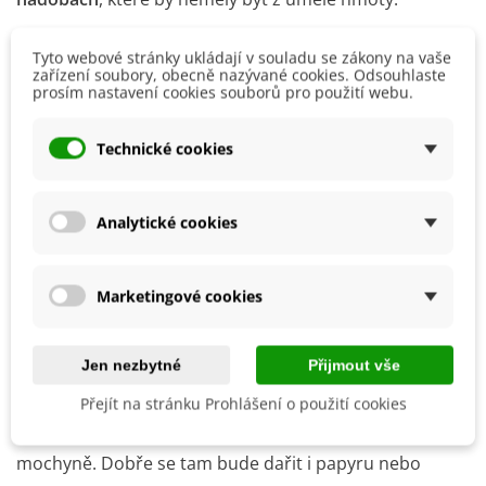
Skleník jako zimní zahrada
Tyto webové stránky ukládají v souladu se zákony na vaše
zařízení soubory, obecně nazývané cookies. Odsouhlaste
prosím nastavení cookies souborů pro použití webu.
Svůj význam má skleník i pro pěstitele, kteří se zabývají
okrasným pěstitelstvím
– tedy
květinami
. Nejen, že si
Technické cookies
ve skleníku mohou předpěstovat sadbu ze semen, což
platí třeba pro různé
primulky, astry, afrikány nebo
hvozdíky
,
ale můžete sem i umístit
pokojové květiny
,
Analytické cookies
kterým nesvědčí suchý a teplý vzduch v bytě. V
neposlední řadě můžete skleník využít i pro pěstování
Marketingové cookies
kaktusů
.
Skleník pro exotické rostliny
Jen nezbytné
Přijmout vše
Skleníkové klima bude vhodné pro výsev některých
Přejít na stránku Prohlášení o použití cookies
exotických rostlin
, například
tabáku
,
durmanu
nebo
mochyně. Dobře se tam bude dařit i
papyru
nebo