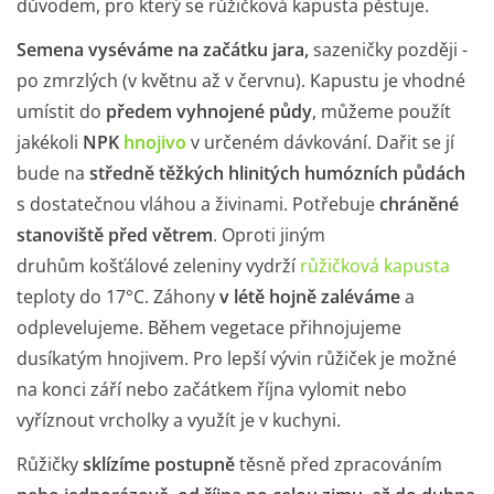
důvodem, pro který se růžičková kapusta pěstuje.
Semena vyséváme na začátku jara,
sazeničky později ­
po zmrzlých (v květnu až v červnu). Kapustu je vhodné
umístit do
předem vyhnojené půdy
, můžeme použít
jakékoli
NPK
hnojivo
v určeném dávkování. Dařit se jí
bude na
středně těžkých hlinitých humózních půdách
s dostatečnou vláhou a živinami. Potřebuje
chráněné
stanoviště před větrem
. Oproti jiným
druhům košťálové zeleniny vydrží
růžičková kapusta
teploty do ­17°C. Záhony
v létě hojně zaléváme
a
odplevelujeme. Během vegetace přihnojujeme
dusíkatým hnojivem. Pro lepší vývin růžiček je možné
na konci září nebo začátkem října vylomit nebo
vyříznout vrcholky a využít je v kuchyni.
Růžičky
sklízíme postupně
těsně před zpracováním