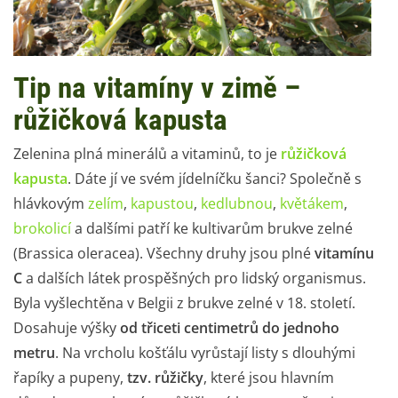
Tip na vitamíny v zimě –
růžičková kapusta
Zelenina plná minerálů a vitaminů, to je
růžičková
kapusta
. Dáte jí ve svém jídelníčku šanci? Společně s
hlávkovým
zelím
,
kapustou
,
kedlubnou
,
květákem
,
brokolicí
a dalšími patří ke kultivarům brukve zelné
(Brassica oleracea). Všechny druhy jsou plné
vitamínu
C
a dalších látek prospěšných pro lidský organismus.
Byla vyšlechtěna v Belgii z brukve zelné v 18. století.
Dosahuje výšky
od třiceti centimetrů do jednoho
metru
. Na vrcholu košťálu vyrůstají listy s dlouhými
řapíky a pupeny,
tzv. růžičky
, které jsou hlavním