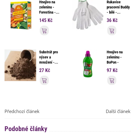
Hnojivo na
Rukavice
zeleninu -
pracovní Buddy
Forestina -...
- bílé -...
145 Kč
36 Kč
Přidat do košíku
Přidat d
Substrát pro
Hnojivo na
výsev a
zeleninu -
množení -...
BoPon -
tekuté...
27 Kč
97 Kč
Přidat do košíku
Přidat d
Předchozí článek
Další článek
Podobné články