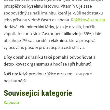
prospěšnou
kyselinu listovou
. Vitamín C je zase
zodpovědný za naši imunitu, která je kvůli nedostatku
jeho přísunu v zimě často oslabená.
Růžičková kapusta
dodává tělu
minerální látky
, jako je draslík, hořčík,
vápník, fosfor a síra. Zastoupení
bílkovin je 3­5%
, dále
obsahuje 7% sacharidů a
vlákninu
, která prospívá
vylučování, působí proti zácpě a čistí střeva.
Díky obsahu draslíku také pomáhá odvodňovat a
detoxikovat organismus a hodí se i při hubnutí.
Náš tip:
Když projdou růžice mrazem, jsou poté
nejchutnější.
Související kategorie
Kapusta