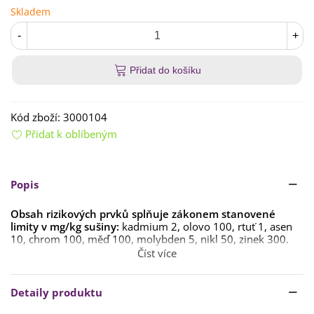
Skladem
-
+
Přidat do košíku
Kód zboží:
3000104
Přidat k oblíbeným
Popis
Obsah rizikových prvků splňuje zákonem stanovené
limity v mg/kg sušiny:
kadmium 2, olovo 100, rtuť 1, asen
10, chrom 100, měď 100, molybden 5, nikl 50, zinek 300.
Číst více
Hodnota pH substrátu:
5.0–6.5
Hmotnost substrátu:
200 g
Detaily produktu