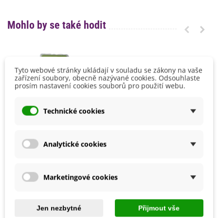
Mohlo by se také hodit
Tyto webové stránky ukládají v souladu se zákony na vaše
zařízení soubory, obecně nazývané cookies. Odsouhlaste
prosím nastavení cookies souborů pro použití webu.
Technické cookies
Analytické cookies
Pilka prořezávací - Stalco -
Sirná svíce - 25 cm -
Marketingové cookies
pěstební pomůcky - 1 ks
dezinfekční pomůcky - 1 ks
505 Kč
168 Kč
Jen nezbytné
Přijmout vše