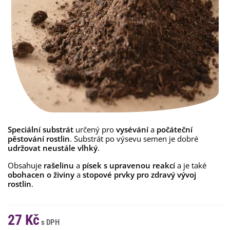
Speciální substrát
určený pro
vysévání
a
počáteční
pěstování rostlin
. Substrát po výsevu semen je dobré
udržovat neustále vlhký
.
Obsahuje
rašelinu
a
písek
s upravenou reakcí
a je také
obohacen o živiny
a
stopové prvky pro zdravý vývoj
rostlin
.
27 Kč