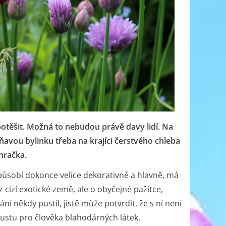
těšit. Možná to nebudou právě davy lidí. Na
ňavou bylinku třeba na krajíci čerstvého chleba
hračka.
ůsobí dokonce velice dekorativně a hlavně, má
z cizí exotické země, ale o obyčejné pažitce,
ání někdy pustil, jistě může potvrdit, že s ní není
oustu pro člověka blahodárných látek,