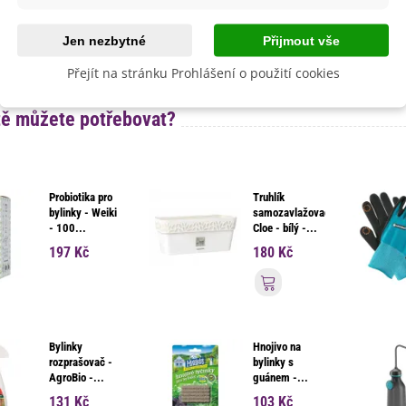
Jen nezbytné
Přijmout vše
Byliny
Přejít na stránku Prohlášení o použití cookies
tě můžete potřebovat?
Probiotika pro
Truhlík
bylinky - Weiki
samozavlažovací
- 100...
Cloe - bílý -...
197 Kč
180 Kč
Přidat do košíku
Bylinky
Hnojivo na
rozprašovač -
bylinky s
AgroBio -...
guánem -...
131 Kč
103 Kč