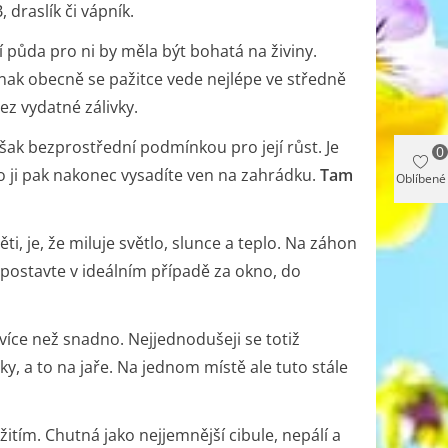
 draslík či vápník.
ní půda pro
ni
by měla být bohatá na živiny.
ak obecně se pažitce vede nejlépe ve středně
z vydatné zálivky.
však bezprostřední podmínkou pro její růst. Je
0
o ji pak nakonec vysadíte ven na zahrádku.
Tam
Oblíbené
ti, je, že miluje
světlo, slunce a teplo
. Na záhon
o postavte v ideálním případě za okno, do
více než snadno. Nejjednodušeji se totiž
, a to na jaře. Na jednom místě ale tuto stále
tím. Chutná jako nejjemnější cibule, nepálí a