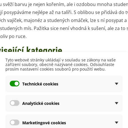
u svěží barvu je nejen kořením, ale i ozdobou mnoha stude
jí posypáváme nejlépe až na talíři. S oblibou se přidává d
ch vajíček, majonéz a studených omáček, lze s ní posypat a 
studených mís. Pažitka sice není vhodná k sušení, ale za to
oliv po ruce.
isející kategorie
Tyto webové stránky ukládají v souladu se zákony na vaše
zařízení soubory, obecně nazývané cookies. Odsouhlaste
prosím nastavení cookies souborů pro použití webu.
 vysévat v srpnu
Technické cookies
át
vička
Analytické cookies
níky na obnovu a dosev
 celý rok můžete doma na parapetu pěstovat
exotické rostliny
– z
Marketingové cookies
ovník, kávovník nebo mučenku. Rychlou sklizeň v květináči zajis