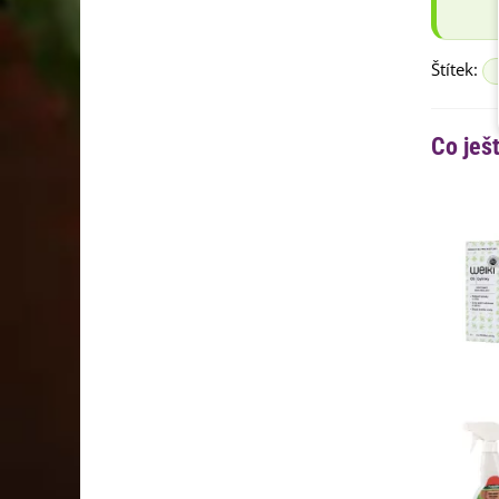
Štítek:
Co ješ