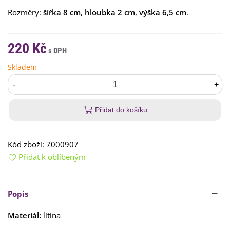
jsou
Rozměry:
šířka 8 cm
,
hloubka 2 cm
,
výška 6,5 cm
.
praktickým
i
dekorativním
doplňkem
,
220 Kč
který
zabrání
Skladem
poletování
ubrusu
-
+
při
větru
.
Přidat do košíku
Kód zboží:
7000907
Přidat k oblíbeným
Popis
Materiál:
litina