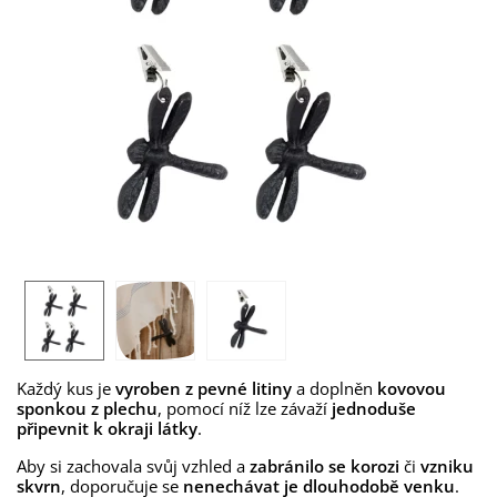
Každý kus je
vyroben z pevné litiny
a doplněn
kovovou
Závaží
sponkou z plechu
, pomocí níž lze závaží
jednoduše
na
připevnit k okraji látky
.
ubrus
ve
Aby si zachovala svůj vzhled a
zabránilo se
korozi
či
vzniku
tvaru
skvrn
, doporučuje se
nenechávat je dlouhodobě venku
.
vážky