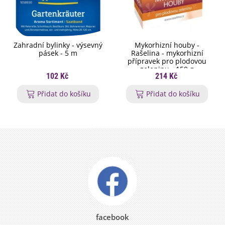
Zahradní bylinky - výsevný
Mykorhizní houby -
pásek - 5 m
Rašelina - mykorhizní
přípravek pro plodovou
zeleninu - 150 g
102 Kč
214 Kč
Přidat do košíku
Přidat do košíku
facebook