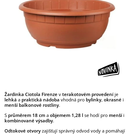
Žardinka Ciotola Firenze
v
terakotovém provedení
je
lehká
a
praktická nádoba
vhodná pro
bylinky
,
okrasné
i
menší balkonové rostliny
.
S
průměrem 18 cm
a
objemem 1,28 l
se hodí pro
menší
i
kombinované výsadby
.
Odtokové otvory
zajišťují správný odvod vody a pomáhají