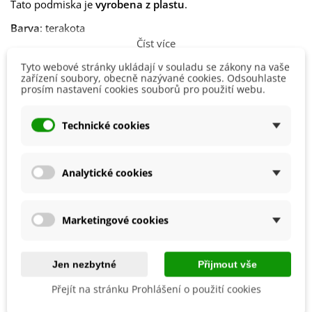
Tato podmiska je
vyrobena z plastu
.
Barva
: terakota
Číst více
Rozměry
:
Tyto webové stránky ukládají v souladu se zákony na vaše
- průměr
: 18 cm
zařízení soubory, obecně nazývané cookies. Odsouhlaste
Detaily produktu
prosím nastavení cookies souborů pro použití webu.
- objem
: 1,28 l
Výrobce
Nohel Garden
Technické cookies
Materiál
Plastový
EAN
8590415514893
Analytické cookies
Marketingové cookies
Mohlo by se také hodit
Jen nezbytné
Přijmout vše
Přejít na stránku Prohlášení o použití cookies