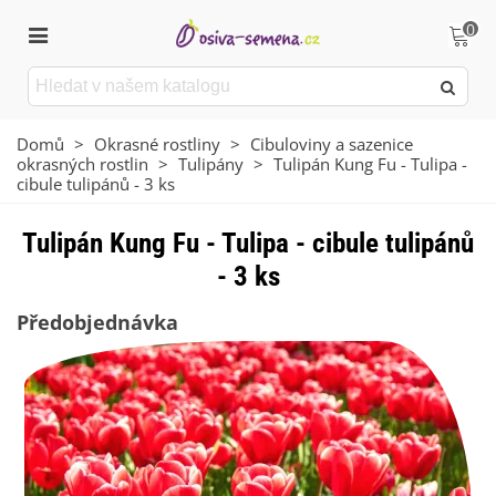
0
Domů
>
Okrasné rostliny
>
Cibuloviny a sazenice
okrasných rostlin
>
Tulipány
>
Tulipán Kung Fu - Tulipa -
cibule tulipánů - 3 ks
Tulipán Kung Fu - Tulipa - cibule tulipánů
- 3 ks
Předobjednávka