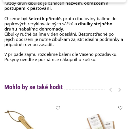
Každý druh cibulek je označen
názvem
,
obrázkem
a
postupem k pěstování
.
Chceme být
šetrní k přírodě
, proto cibuloviny balíme do
papírových recyklovatelných sáčků a
cibulky stejného
druhu nabalíme dohromady
.
Cibulky ručně balíme v den odeslání. Bezprostředně po
jejich obdržení je nutné cibulkám zajistit ideální podmínky a
případně rovnou zasadit.
V případě zájmu rozdělíme balení dle Vašeho požadavku.
Pokyny uveďte v poznámce nákupního košíku.
Mohlo by se také hodit