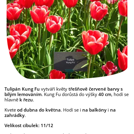
Tulipán Kung Fu
vytváří květy
třešňově červené barvy s
bílým lemováním
. Kung Fu dorůstá do výšky
40 cm
, hodí se
hlavně
k řezu
.
Kvete
od dubna do května
. Hodí se i
na balkóny
i
na
zahrádky
.
Velikost cibulek: 11/12