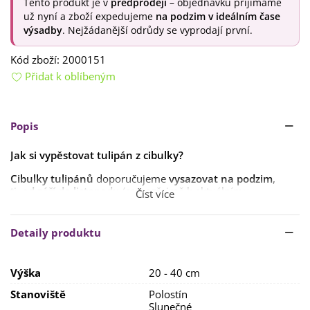
Tento produkt je v
předprodeji
– objednávku přijímáme
už nyní a zboží expedujeme
na podzim v ideálním čase
výsadby
. Nejžádanější odrůdy se vyprodají první.
Kód zboží:
2000151
Přidat k oblíbeným
Popis
Jak si vypěstovat tulipán z cibulky?
Cibulky tulipánů
doporučujeme
vysazovat na podzim
,
tj.
od září do listopadu
(samozřejmě k aktuálnímu
Číst více
počasí).
Nedoporučujeme cibulky vysazovat dříve
, je zde
totiž riziko, že by cibulky vyrašily ještě před zimou a na jaře
by byly slabší či nevykvetly.
Detaily produktu
Cibulky vysazujeme do hloubky
kolem 10 cm
, vždy špičkou
nahoru. Doporučená vzdálenost od sebe je
10–12 cm
.
Výška
20 - 40 cm
Tulipánům se dobře daří na
polostinném či
Stanoviště
Polostín
slunečném stanovišti.
Substrát
by měl
Slunečné