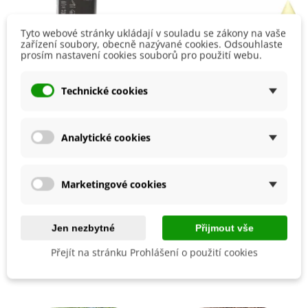
Tyto webové stránky ukládají v souladu se zákony na vaše
zařízení soubory, obecně nazývané cookies. Odsouhlaste
prosím nastavení cookies souborů pro použití webu.
Technické cookies
Analytické cookies
Pilka prořezávací - Stalco -
Sirná svíce - 25 cm -
pěstební pomůcky - 1 ks
dezinfekční pomůcky - 1 ks
Marketingové cookies
505 Kč
168 Kč
Přidat do košíku
Přidat do košíku
Jen nezbytné
Přijmout vše
Přejít na stránku Prohlášení o použití cookies
Podobné články