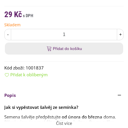
29 Kč
Skladem
-
+
Přidat do košíku
Kód zboží:
1001837
Přidat k oblíbeným
Popis
Jak si vypěstovat šalvěj ze semínka?
Semena šalvěje předpěstujte
od února do března
doma.
Přímý výsev je provádět nejdříve v květnu. Pouze mělce
Číst více
zapravíme
do substrátu
.