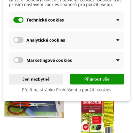
Používám jak o účinné léčivo po covidu
prosím nastavení cookies souborů pro použití webu.
Mgr. vlasta
P.
06.03.2025
Technické cookies
Zdroj recenzí pochází z nákupního portálu Heureka
Analytické cookies
Mohlo by se také hodit
Marketingové cookies
Jen nezbytné
Přijmout vše
Přejít na stránku Prohlášení o použití cookies