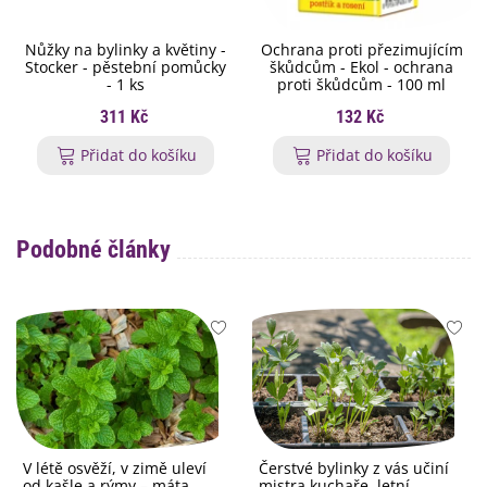
Nůžky na bylinky a květiny -
Ochrana proti přezimujícím
Stocker - pěstební pomůcky
škůdcům - Ekol - ochrana
- 1 ks
proti škůdcům - 100 ml
311 Kč
132 Kč
Přidat do košíku
Přidat do košíku
Podobné články
V létě osvěží, v zimě uleví
Čerstvé bylinky z vás učiní
od kašle a rýmy – máta
mistra kuchaře, letní