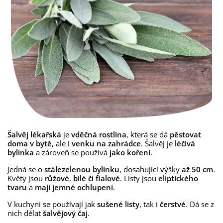
Šalvěj lékařská
je
vděčná rostlina
, která se dá
pěstovat
doma v bytě
, ale i
venku na zahrádce
. Šalvěj je
léčivá
bylinka
a zároveň se používá
jako koření
.
Jedná se o
stálezelenou bylinku
, dosahující výšky
až 50 cm
.
Květy jsou
růžové
,
bílé či fialové
. Listy jsou
eliptického
tvaru
a
mají jemné ochlupení
.
V kuchyni se používají jak
sušené listy
, tak i
čerstvé
. Dá se z
nich dělat
šalvějový čaj
.