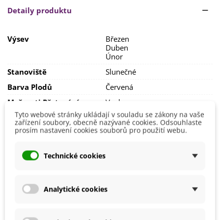
Detaily produktu
Doba klíčení je
1–2 týdny
, někdy i více. Přibližně
v polovině
května
můžete
přemístit rostliny ven
.
Výsev
Březen
Vysazujte je do sponu
80 x 50 cm na slunečné
a
teplé
Duben
stanoviště
,
chráněné před větrem
. Rajčatům
Únor
vyhovuje
středně těžká půda
,
zásobená živinami
.
Stanoviště
Slunečné
Rajčata
pravidelně zalévejte
a během
vegetace
přihnojujte speciálními
hnojivy
.
Barva Plodů
Červená
Možnosti Pěstování
Venku
Tyto webové stránky ukládají v souladu se zákony na vaše
Odrůda Rajčete
Tyčková rajčata
zařízení soubory, obecně nazývané cookies. Odsouhlaste
prosím nastavení cookies souborů pro použití webu.
BIO Kvalita
Ne
Mrazuvzdornost
Ne
Technické cookies
Výrobce
SemenaOnline
Odrůda
Hybridní F1
Analytické cookies
Sklizeň
Červenec
Říjen
Srpen