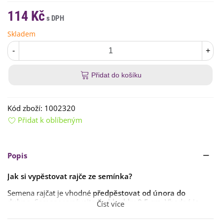
114 Kč
Skladem
-
+
Přidat do košíku
Kód zboží:
1002320
Přidat k oblíbeným
Popis
Jak si vypěstovat rajče ze semínka?
Semena rajčat je vhodné
předpěstovat
od února do
dubna
. Semena vysévejte do hloubky
0,5 cm
. Vhodné je
Číst více
využít pro výsev
speciální
substrát
pro rajčata
, a to
vždy
spařený
.