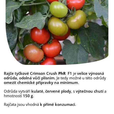
Rajče tyčkové Crimson Crush
PhR
F1
je
velice výnosná
odrůda
,
odolná vůči plísním.
Je tedy možné u této odrůdy
omezit chemické přípravky na minimum
.
Odrůda vytváří
kulaté
,
červené
plody
, s
výtečnou chutí
a
hmotností
150 g
.
Rajčata jsou vhodná
k přímé konzumaci
.