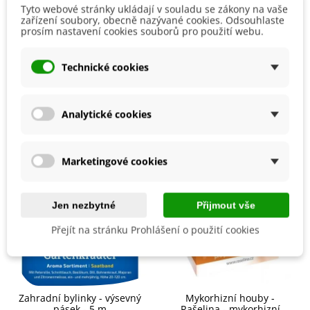
Tyto webové stránky ukládají v souladu se zákony na vaše
Materiál
Plastový
zařízení soubory, obecně nazývané cookies. Odsouhlaste
prosím nastavení cookies souborů pro použití webu.
8595096903936
ean13
Technické cookies
Mohlo by se také hodit
Analytické cookies
Marketingové cookies
Jen nezbytné
Přijmout vše
Přejít na stránku Prohlášení o použití cookies
Zahradní bylinky - výsevný
Mykorhizní houby -
pásek - 5 m
Rašelina - mykorhizní