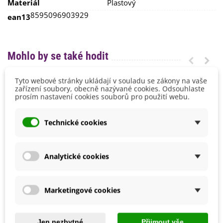
Materiál
Plastový
8595096903929
ean13
Mohlo by se také hodit
Tyto webové stránky ukládají v souladu se zákony na vaše
zařízení soubory, obecně nazývané cookies. Odsouhlaste
prosím nastavení cookies souborů pro použití webu.
Technické cookies
Analytické cookies
Marketingové cookies
Zahradní bylinky - výsevný
Mykorhizní houby -
pásek - 5 m
Rašelina - mykorhizní
přípravek pro plodovou
Jen nezbytné
Přijmout vše