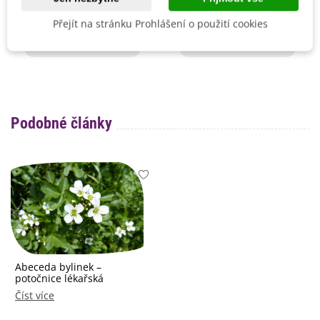
zeleninu - 150 g
102 Kč
214 Kč
Přejít na stránku Prohlášení o použití cookies
Přidat do košíku
Přidat do košíku
Podobné články
Abeceda bylinek –
potočnice lékařská
Číst více