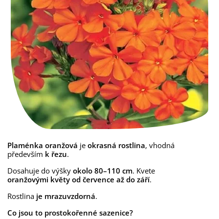
Plaménka oranžová
je
okrasná rostlina
, vhodná
především
k řezu
.
Dosahuje do výšky
okolo 80–110 cm
. Kvete
oranžovými květy od července až do září
.
Rostlina
je mrazuvzdorná
.
Co jsou to prostokořenné sazenice?