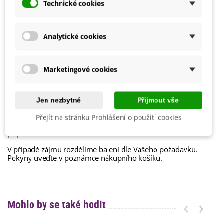
Vegetační Doba
Trvalky
Technické cookies
Období Výsadby
Jaro
Analytické cookies
Jak balíme cibulky?
Každý druh cibulek je označen
názvem
,
obrázkem
a
Marketingové cookies
postupem k pěstování
.
Chceme být
šetrní k přírodě
, proto cibuloviny balíme do
papírových recyklovatelných sáčků a
cibulky stejného
Jen nezbytné
Přijmout vše
druhu nabalíme dohromady
.
Cibulky ručně balíme v den odeslání. Bezprostředně po
Přejít na stránku Prohlášení o použití cookies
jejich obdržení je nutné cibulkám zajistit ideální podmínky a
případně rovnou zasadit.
V případě zájmu rozdělíme balení dle Vašeho požadavku.
Pokyny uveďte v poznámce nákupního košíku.
Mohlo by se také hodit