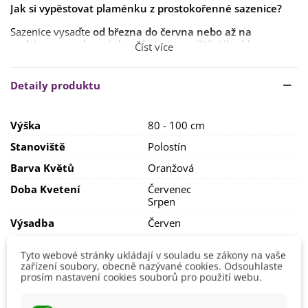
Jak si vypěstovat plaménku z prostokořenné sazenice?
Sazenice vysaďte
od března do června nebo až na
podzim
na venkovní slunečné stanoviště
. Hloubka
Číst více
výsadby by měla být
6–8 cm
.
Plaménkám bude vyhovovat
propustná
,
hluboká
a
výživná
Detaily produktu
půda
.
Výška
80 - 100 cm
Stanoviště
Polostín
Barva Květů
Oranžová
Doba Kvetení
Červenec
Srpen
Výsadba
Červen
Možnosti Pěstování
Venku
Tyto webové stránky ukládají v souladu se zákony na vaše
Mrazuvzdornost
Ano
zařízení soubory, obecně nazývané cookies. Odsouhlaste
prosím nastavení cookies souborů pro použití webu.
Výrobce
SemenaOnline