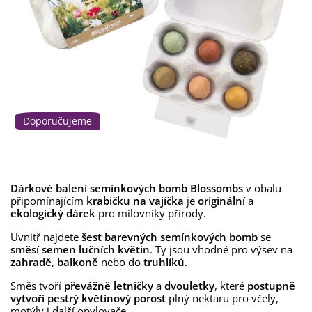
Doporučujeme
Dárkové balení semínkových bomb Blossombs
v obalu
připomínajícím
krabičku na vajíčka
je
originální
a
ekologický dárek
pro milovníky přírody.
Uvnitř najdete
šest barevných semínkových bomb
se
směsí semen lučních květin
. Ty jsou vhodné pro výsev na
zahradě
,
balkoně
nebo do
truhlíků
.
Směs tvoří
převážně letničky
a
dvouletky
, které
postupně
vytvoří pestrý květinový porost
plný nektaru pro včely,
motýly i další opylovače.