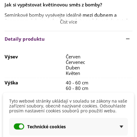
Jak si vypěstovat květinovou směs z bomby?
Semínkové bomby vysévejte ideálně
mezi dubnem a
červencem
, kdy jsou
vhodné teploty
a
půda má dostatek
Číst více
vláhy
.
Stačí je
položit na povrch zeminy
nebo je
lehce zatlačit do
Detaily produktu
půdy
– není nutné je zahrnovat.
Klíčení obvykle začne
během několika týdnů
.
Výsev
Červen
Vyberte
slunné
až
mírně zastíněné místo
.
Červenec
Duben
Půdu udržujte
přiměřeně vlhkou
a podle potřeby
Květen
odstraňujte plevel
, aby měly rostliny dostatek prostoru k
růstu.
Výška
40 - 60 cm
60 - 80 cm
Stanoviště
Polostín
Tyto webové stránky ukládají v souladu se zákony na vaše
Slunečné
zařízení soubory, obecně nazývané cookies. Odsouhlaste
prosím nastavení cookies souborů pro použití webu.
Barva Květů
Směs barev
Doba Kvetení
Červen
Technické cookies
Červenec
Srpen