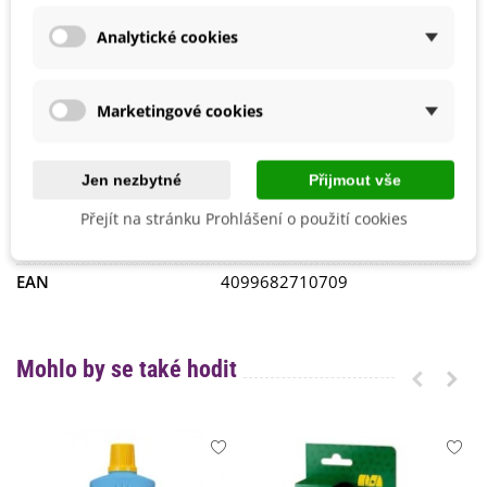
Září
Analytické cookies
Možnosti Pěstování
V nádobě
Venku
Mrazuvzdornost
Ne
Marketingové cookies
Výrobce
Blossombs
Vegetační Doba
Dvouletky
Letničky
Jen nezbytné
Přijmout vše
Odrůda
Nehybridní
Přejít na stránku Prohlášení o použití cookies
Druh Travní Směsi
Okrasná
EAN
4099682710709
Mohlo by se také hodit