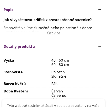
Popis
Jak si vypěstovat orlíček z prostokořenné sazenice?
Stanoviště volíme
slunečné nebo polostinné s dobře
rozptýleným světlem
.
Číst více
Pokud je půda, do které jsou sazenice orlíčků vysazeny,
dobře zásobená živinami, není nutné rostliny dále
Detaily produktu
přihnojovat. V opačném případě se doporučuje pravidelné
hnojení každý týden nebo
každých 14 dní běžnými hnojivy
na kvetoucí rostliny
.
Výška
40 - 60 cm
60 - 80 cm
Zálivka by měla být
bohatá a pravidelná
. Nejlépe tak, aby
se
půda udržovala neustále vlhká
.
Stanoviště
Polostín
Slunečné
Barva Květů
Bílá
Doba Kvetení
Červen
Červenec
Květen
Tyto webové stránky ukládají v souladu se zákony na vaše