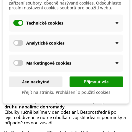
Výsadba
Duben
zařízení soubory, obecně nazývané cookies. Odsouhlaste
Květen
prosím nastavení cookies souborů pro použití webu.
Možnosti Pěstování
Venku
Technické cookies
Mrazuvzdornost
Ano
Výrobce
SemenaOnline
Vegetační Doba
Trvalky
Analytické cookies
Období Výsadby
Jaro
Marketingové cookies
Jak balíme cibulky?
Každý druh cibulek je označen
názvem
,
obrázkem
a
Jen nezbytné
Přijmout vše
postupem k pěstování
.
Přejít na stránku Prohlášení o použití cookies
Chceme být
šetrní k přírodě
, proto cibuloviny balíme do
papírových recyklovatelných sáčků a
cibulky stejného
druhu nabalíme dohromady
.
Cibulky ručně balíme v den odeslání. Bezprostředně po
jejich obdržení je nutné cibulkám zajistit ideální podmínky a
případně rovnou zasadit.