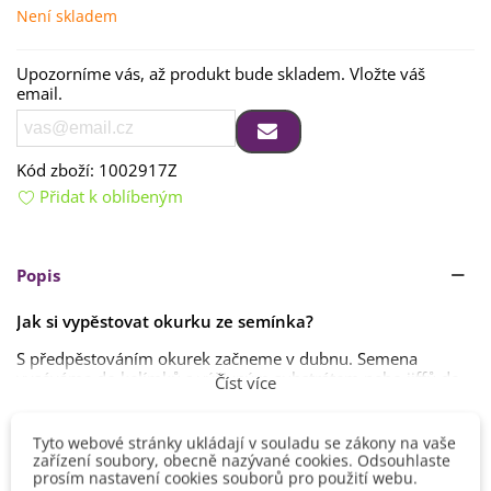
Není skladem
Upozorníme vás, až produkt bude skladem. Vložte váš
email.
Kód zboží:
1002917Z
Přidat k oblíbeným
Popis
Jak si vypěstovat okurku ze semínka?
S předpěstováním okurek začneme v dubnu. Semena
vyséváme do kelímků s výživným substrátem nebo jiffů do
Číst více
hloubky 1 - 1,5 cm. Volíme mírnou zálivku, pozor na
přemokření.
Tyto webové stránky ukládají v souladu se zákony na vaše
Detaily produktu
Doba klíčení trvá 1 - 2 týdny, ale může být i delší. Rostliny
zařízení soubory, obecně nazývané cookies. Odsouhlaste
vyžadují dostatek světla a teploty kolem 22°C. Rostliny
prosím nastavení cookies souborů pro použití webu.