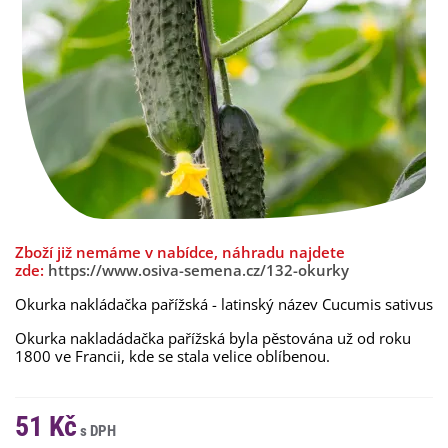
Zboží již nemáme v nabídce, náhradu najdete
zde:
https://www.osiva-semena.cz/132-okurky
Okurka nakládačka pařížská - latinský název Cucumis sativus
Okurka nakladádačka pařížská byla pěstována už od roku
1800 ve Francii, kde se stala velice oblíbenou.
51 Kč