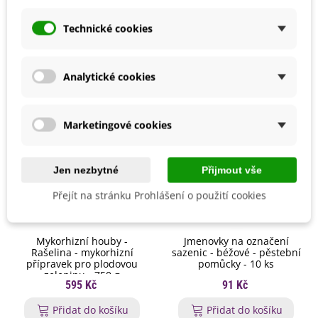
vysazujeme na stanoviště ve druhé polovině května, ve
chvíli, kdy již nehrozí ranní mrazíky.
Mohlo by se také hodit
Technické cookies
Okurky můžeme jako ochranu před chladem překrýt
netkanou textilií. Jako prevenci proti okurkové plísni
doporučujeme okurky vyvazovat do sítí. Stanoviště volíme
Analytické cookies
slunečné, polostinné s lehkou humózní půdou.
Spon 50 x 100 cm. Nepřihnojujeme draselnými hnojivy s
obsahem chlóru.
Marketingové cookies
Jen nezbytné
Přijmout vše
Přejít na stránku Prohlášení o použití cookies
Mykorhizní houby -
Jmenovky na označení
Rašelina - mykorhizní
sazenic - béžové - pěstební
přípravek pro plodovou
pomůcky - 10 ks
zeleninu - 750 g
595 Kč
91 Kč
Přidat do košíku
Přidat do košíku