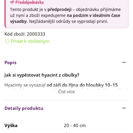
🌱 Předobjednávka
Tento produkt je v
předprodeji
– objednávku přijímáme
už nyní a zboží expedujeme
na podzim v ideálním čase
výsadby
. Nejžádanější odrůdy se vyprodají první.
Kód zboží:
2000333
Přidat k oblíbeným
Popis
Jak si vypěstovat hyacint z cibulky?
Hyacinty se vysazují
od září do října do hloubky 10–15
cm.
Vzdálenost mezi rostlinami by měla být
10–20 cm.
Před
Číst více
výsadbou je vhodné cibulky
rychlit
, a to ideálně v
papírovém sáčku v lednici (po dobu 1 měsíce).
Detaily produktu
Stanoviště by mělo být
slunečné s lehkou
a
výživnou
půdou
,
obohacenou o vyzrálý
kompost
.
Výška
20 - 40 cm
V zimě je potřeba hyacinty
chránit před mrazem
. Lze je buď
úplně
vyjmout z půdy
anebo rostliny
zahrnout listím či