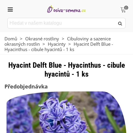
0
Domů
>
Okrasné rostliny
>
Cibuloviny a sazenice
okrasných rostlin
>
Hyacinty
>
Hyacint Delft Blue -
Hyacinthus - cibule hyacintů - 1 ks
Hyacint Delft Blue - Hyacinthus - cibule
hyacintů - 1 ks
Předobjednávka