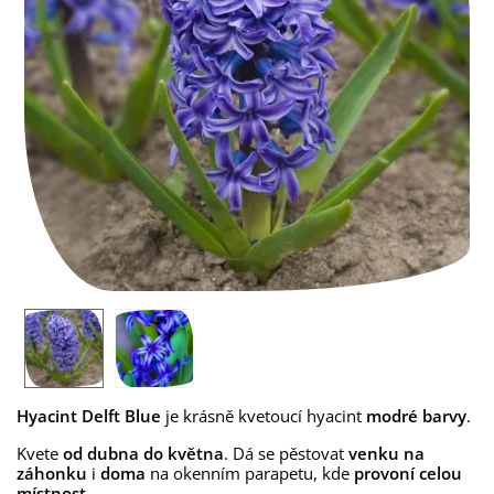
Hyacint Delft Blue
je krásně kvetoucí hyacint
modré
barvy
.
Kvete
od dubna do května
. Dá se pěstovat
venku na
záhonku
i
doma
na okenním parapetu, kde
provoní celou
místnost
.