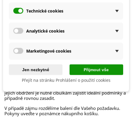
Výrobce
SemenaOnline
Technické cookies
Odrůda
Nehybridní
Období Výsadby
Jaro
Analytické cookies
Jak balíme cibulky?
Marketingové cookies
Každý druh cibulek je označen
názvem
,
obrázkem
a
postupem k pěstování
.
Jen nezbytné
Přijmout vše
Chceme být
šetrní k přírodě
, proto cibuloviny balíme do
papírových recyklovatelných sáčků a
cibulky stejného
Přejít na stránku Prohlášení o použití cookies
druhu nabalíme dohromady
.
Cibulky ručně balíme v den odeslání. Bezprostředně po
jejich obdržení je nutné cibulkám zajistit ideální podmínky a
případně rovnou zasadit.
V případě zájmu rozdělíme balení dle Vašeho požadavku.
Pokyny uveďte v poznámce nákupního košíku.