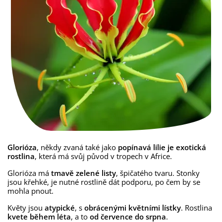
Glorióza
, někdy zvaná také jako
popínavá lilie je exotická
rostlina
, která má svůj původ v tropech v Africe.
Glorióza má
tmavě zelené listy
, špičatého tvaru. Stonky
jsou křehké, je nutné rostlině dát podporu, po čem by se
mohla pnout.
Květy jsou
atypické
, s
obrácenými květními lístky
. Rostlina
kvete během léta
, a to
od července do srpna
.