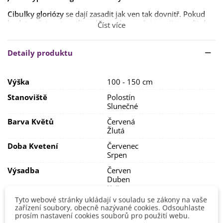
Cibulky gloriózy
se dají zasadit jak ven tak dovnitř. Pokud
budete pěstovat rostlinu doma, doporučujeme ji zasadit do
Číst více
hloubky kolem
5–7 cm do
substrátu
smíchaného s pískem
.
Půda by měla být
výživná
,
humózní
. Stanoviště by mělo být
Detaily produktu
s dostatkem slunce a tepla
.
Až rostlina začne růst, je důležité rostlinu
dostatečné
Výška
100 - 150 cm
zalévat
.
Stanoviště
Polostín
V létě ji lze pěstovat venku, na zimu je nutné
hlízy vyjmout z
Slunečné
půdy
po zatažení a uschovat je alespoň na
2–3 měsíce
v
chladné místnosti s teplotou
kolem 10 °C
.
Barva Květů
Červená
Žlutá
Doba Kvetení
Červenec
Srpen
Výsadba
Červen
Duben
Květen
Únor
Tyto webové stránky ukládají v souladu se zákony na vaše
zařízení soubory, obecně nazývané cookies. Odsouhlaste
Možnosti Pěstování
Doma
prosím nastavení cookies souborů pro použití webu.
Venku