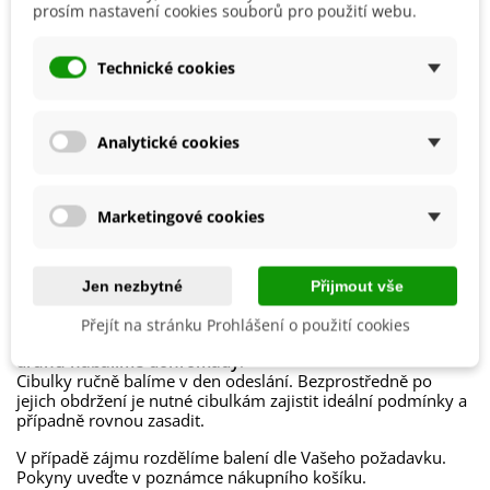
prosím nastavení cookies souborů pro použití webu.
Možnosti Pěstování
Doma
Venku
Technické cookies
Výrobce
SemenaOnline
Vegetační Doba
Trvalky
Analytické cookies
Období Výsadby
Jaro
Jak balíme cibulky?
Marketingové cookies
Každý druh cibulek je označen
názvem
,
obrázkem
a
postupem k pěstování
.
Jen nezbytné
Přijmout vše
Chceme být
šetrní k přírodě
, proto cibuloviny balíme do
Přejít na stránku Prohlášení o použití cookies
papírových recyklovatelných sáčků a
cibulky stejného
druhu nabalíme dohromady
.
Cibulky ručně balíme v den odeslání. Bezprostředně po
jejich obdržení je nutné cibulkám zajistit ideální podmínky a
případně rovnou zasadit.
V případě zájmu rozdělíme balení dle Vašeho požadavku.
Pokyny uveďte v poznámce nákupního košíku.