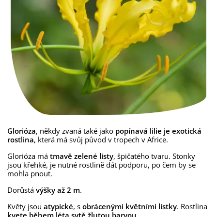
Glorióza
, někdy zvaná také jako
popínavá lilie je exotická
rostlina
, která má svůj původ v tropech v Africe.
Glorióza má
tmavě zelené listy
, špičatého tvaru. Stonky
jsou křehké, je nutné rostlině dát podporu, po čem by se
mohla pnout.
Dorůstá
výšky až 2 m
.
Květy jsou
atypické
, s
obrácenými květními lístky
. Rostlina
kvete během léta sytě žlutou barvou.