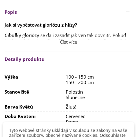
Popis
Jak si vypěstovat gloriózu z hlízy?
Cibulky gloriózy
se dají zasadit jak ven tak dovnitř. Pokud
budete pěstovat rostlinu doma, doporučujeme ji zasadit do
Číst více
hloubky kolem
5–7 cm do
substrátu
smíchaného s pískem
.
Půda by měla být
výživná
,
humózní
. Stanoviště by mělo být
Detaily produktu
s dostatkem slunce a tepla
.
Až rostlina začne růst, je důležité rostlinu
dostatečné
Výška
100 - 150 cm
zalévat
.
150 - 200 cm
V létě ji lze pěstovat venku, na zimu je nutné
hlízy vyjmout z
Stanoviště
Polostín
půdy
po zatažení a uschovat je alespoň na
2–3 měsíce
v
Slunečné
chladné místnosti s teplotou
kolem 10 °C
.
Barva Květů
Žlutá
Doba Kvetení
Červenec
Srpen
Tyto webové stránky ukládají v souladu se zákony na vaše
Výsadba
Duben
zařízení soubory, obecně nazývané cookies. Odsouhlaste
Květen