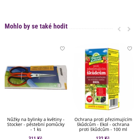
Mohlo by se také hodit
Nůžky na bylinky a květiny -
Ochrana proti přezimujícím
Stocker - pěstební pomůcky
škůdcům - Ekol - ochrana
- 1 ks
proti škůdcům - 100 ml
311 Kč
132 Kč