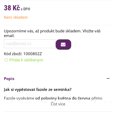
38 Kč
Není skladem
Upozorníme vás, až produkt bude skladem. Vložte váš
email.
Kód zboží:
1000802Z
Přidat k oblíbeným
Popis
Jak si vypěstovat fazole ze semínka?
Fazole vyséváme
od poloviny května do června
přímo
na
slunečné stanoviště s hlinitopísčitou
,
kyprou
,
humózní
Číst více
půdou
. Vždy do jedné jamky dáme
dvě až tři semena
do
hloubky
5 cm
a do sponu
50 x 50 cm