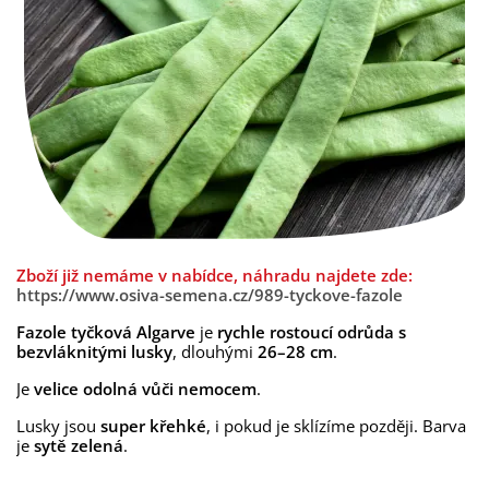
Zboží již nemáme v nabídce, náhradu najdete zde:
https://www.osiva-semena.cz/989-tyckove-fazole
Fazole tyčková Algarve
je
rychle rostoucí
odrůda
s
bezvláknitými lusky
, dlouhými
26–28 cm
.
Je
velice odolná vůči nemocem
.
Lusky jsou
super křehké
, i pokud je sklízíme později. Barva
je
sytě zelená
.