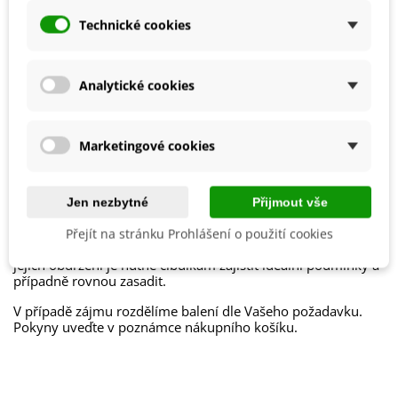
Mrazuvzdornost
Ne
Technické cookies
Výrobce
SemenaOnline
Období Výsadby
Jaro
Analytické cookies
Jak balíme cibulky?
Marketingové cookies
Každý druh cibulek je označen
názvem
,
obrázkem
a
postupem k pěstování
.
Chceme být
šetrní k přírodě
, proto cibuloviny balíme do
Jen nezbytné
Přijmout vše
papírových recyklovatelných sáčků a
cibulky stejného
druhu nabalíme dohromady
.
Přejít na stránku Prohlášení o použití cookies
Cibulky ručně balíme v den odeslání. Bezprostředně po
jejich obdržení je nutné cibulkám zajistit ideální podmínky a
případně rovnou zasadit.
V případě zájmu rozdělíme balení dle Vašeho požadavku.
Pokyny uveďte v poznámce nákupního košíku.