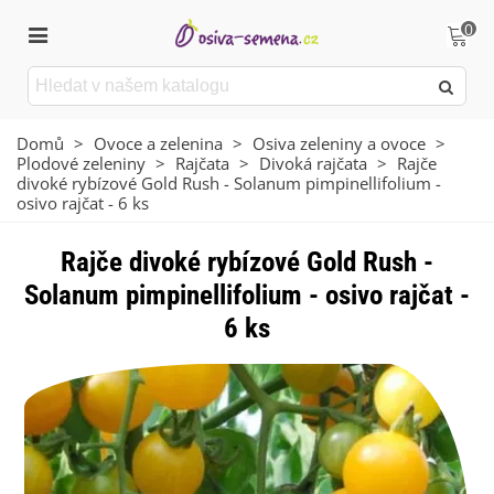
0
Domů
>
Ovoce a zelenina
>
Osiva zeleniny a ovoce
>
Plodové zeleniny
>
Rajčata
>
Divoká rajčata
>
Rajče
divoké rybízové Gold Rush - Solanum pimpinellifolium -
osivo rajčat - 6 ks
Rajče divoké rybízové Gold Rush -
Solanum pimpinellifolium - osivo rajčat -
6 ks