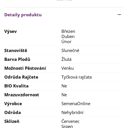
využít pro výsev
speciální
substrát
pro rajčata
, a to
vždy
spařený
.
Detaily produktu
Doba klíčení je
1–2 týdny
, někdy i více. Přibližně
v polovině
května
můžete
přemístit rostliny ven
.
Výsev
Březen
Vysazujte je do sponu
80 x 50 cm na slunečné
a
teplé
Duben
stanoviště
,
chráněné před větrem
. Rajčatům
Únor
vyhovuje
středně těžká půda
,
zásobená živinami
.
Stanoviště
Slunečné
Rajčata
pravidelně zalévejte
a během
vegetace
přihnojujte speciálními
hnojivy
.
Barva Plodů
Žlutá
Možnosti Pěstování
Venku
Odrůda Rajčete
Tyčková rajčata
BIO Kvalita
Ne
Mrazuvzdornost
Ne
Výrobce
SemenaOnline
Odrůda
Nehybridní
Sklizeň
Červenec
Srpen