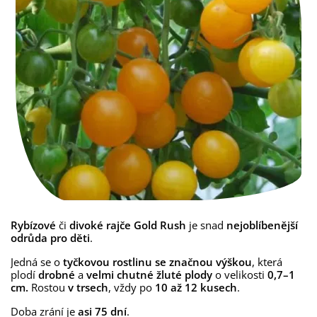
Rybízové
či
divoké rajče
Gold Rush
je snad
nejoblíbenější
odrůda pro děti
.
Jedná se o
tyčkovou
rostlinu
se značnou výškou
, která
plodí
drobné
a
velmi chutné žluté plody
o velikosti
0,7–1
cm.
Rostou
v trsech
, vždy po
10 až 12 kusech
.
Doba zrání je
asi 75 dní
.