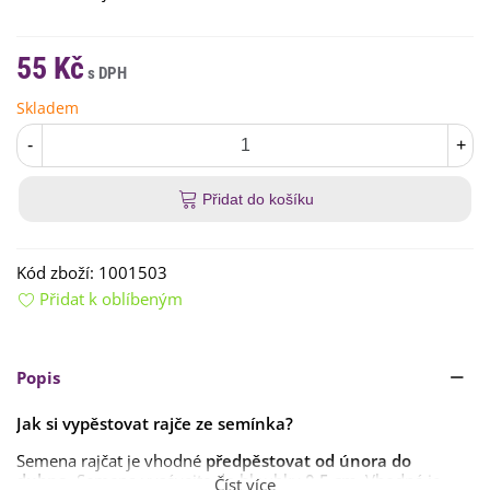
55 Kč
Skladem
-
+
Přidat do košíku
Kód zboží:
1001503
Přidat k oblíbeným
Popis
Jak si vypěstovat rajče ze semínka?
Semena rajčat je vhodné
předpěstovat
od února do
dubna
. Semena vysévejte do hloubky
0,5 cm
. Vhodné je
Číst více