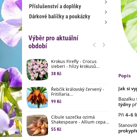
Příslušenství a doplňky
Dárkové balíčky a poukázky
Výběr pro aktuální
období
Krokus Firefly - Crocus
S
sieberi - hlízy krokusů...
b
38 Kč
1
Popis
K
Jak si v
Řebčík královský červený -
p
Fritillaria...
8
Bazalku 
99 Kč
týdny
př
M
D
Při
4–6 l
Cibule sazečka ozimá
3
Shakespeare - Allium cepa...
Stanoviš
55 Kč
prokypř
L