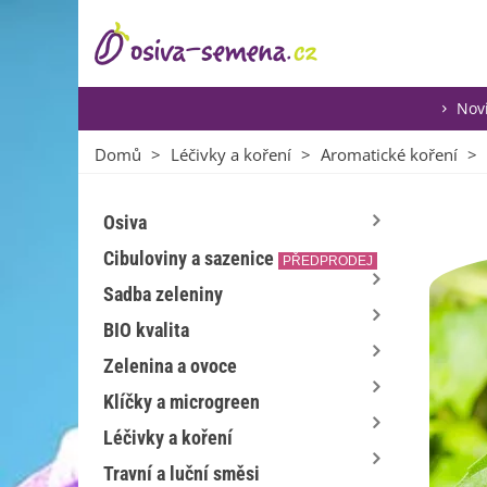
Nov
Domů
>
Léčivky a koření
>
Aromatické koření
>
Osiva
Cibuloviny a sazenice
PŘEDPRODEJ
Sadba zeleniny
BIO kvalita
Zelenina a ovoce
Klíčky a microgreen
Léčivky a koření
Travní a luční směsi