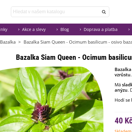
inky
Akce a slevy
Blog
Doprava a platba
Bazalka
>
Bazalka Siam Queen - Ocimum basilicum - osivo bazal
Bazalka Siam Queen - Ocimum basilicum
Bazalka
vzrůstu
.
Má
slad
anýzu
. 
Hodí se
40 K
Skladem