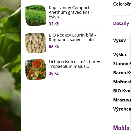
li
Celoroč
Kopr vonný Compact -
6
Anethum graveolens -
osivo...
B
Detaily
B
32 Kč
6
BIO Ředkev Laurin bílá -
Raphanus sativus - bio...
Výsev
E
B
56 Kč
9
Výška
Lichořeřišnice směs barev -
Stanovi
Tropaeolum majus...
Barva K
36 Kč
Možnost
BIO Kva
Mrazuvz
Výrobc
Mohlo 