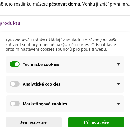
lií - 1 ks
ně
tuto rostlinku můžete
pěstovat doma
. Venku ji zničí první mra
85 Kč
-30%
0 Kč
egonie plnokvětá žlutá -
 produktu
egonia superba -...
85 Kč
-30%
0 Kč
Březen
Tyto webové stránky ukládají v souladu se zákony na vaše
ukalyptus Baby Blue -
zařízení soubory, obecně nazývané cookies. Odsouhlaste
Duben
lahovičník - Eukalyptus...
prosím nastavení cookies souborů pro použití webu.
0 Kč
40 - 60 cm
ště
Slunečné
Technické cookies
větů
Růžová
i Pěstování
Venku
Analytické cookies
lita
Ne
dornost
Ne
Marketingové cookies
e
SemenaOnline
Jen nezbytné
Přijmout vše
by se také hodit