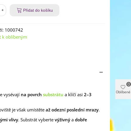
+
Přidat do košíku
í:
1000742
t k oblíbeným
0
Oblíbené
e vysévají
na povrch
substrátu
a klíčí asi
2–3
oviště je však umístěte
až odezní poslední mrazy
.
ými vlivy
. Substrát vyberte
výživný
a
dobře