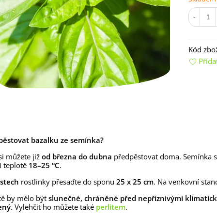
-
Kód zbož
Přida
emínkové bomby - dárkový
ox na vajíčka -...
92 Kč
uchyňské bylinky na malou
ypěstovat bazalku ze semínka?
lochu - výsevný...
4 Kč
si můžete již
od března do dubna
předpěstovat doma. Semínka s
i teplotě
18–25 °C
.
rkev pozdní Cidera -
aucus carota - osivo...
istech
rostlinky přesaďte do sponu
25 x 25 cm
. Na venkovní stan
4 Kč
tě by mělo být
slunečné,
chráněné před nepříznivými klimatick
ený
. Vylehčit ho můžete také
perlitem
.
ilie Canova - Lilium - cibule