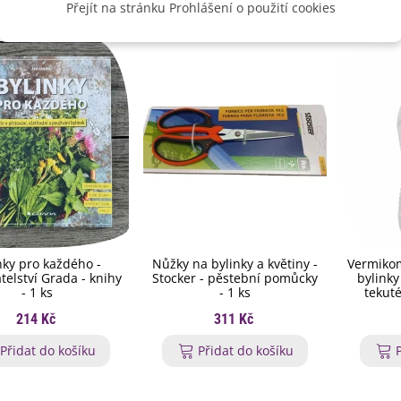
Přejít na stránku Prohlášení o použití cookies
nky pro každého -
Nůžky na bylinky a květiny -
Vermikom
telství Grada - knihy
Stocker - pěstební pomůcky
bylinky
- 1 ks
- 1 ks
tekuté
214 Kč
311 Kč
Přidat do košíku
Přidat do košíku