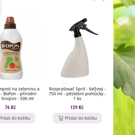
post na zeleninu a
Rozprašovač Sprit - béžový -
Symbivit 
 - BoPon - přírodní
750 ml - pěstební pomůcky -
mykorhi
 hnojivo - 500 ml
1 ks
bylinky
76 Kč
129 Kč
Přidat do košíku
Přidat do košíku
P