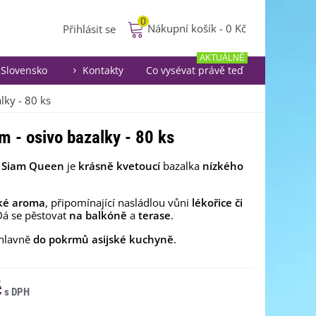
0
Nákupní košík
-
0 Kč
Přihlásit se
AKTUÁLNĚ
Slovensko
Kontakty
Co vysévat právě teď
ky - 80 ks
 - osivo bazalky - 80 ks
 Siam Queen
je
krásně kvetoucí
bazalka
nízkého
ké aroma
, připomínající nasládlou vůni
lékořice či
Dá se pěstovat
na balkóně
a
terase
.
 hlavně
do pokrmů asijské kuchyně
.
č