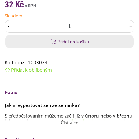
32 Kč
Skladem
-
+
Přidat do košíku
Kód zboží:
1003024
Přidat k oblíbeným
Popis
Jak si vypěstovat zelí ze semínka?
S předpěstováním můžeme začít již
v únoru nebo v březnu
,
kdy semínka zelí vysejeme
do skleníku
do sadbovačů
do
Číst více
hloubky 0,5 cm
. Doba klíčení je přibližně
1 týden při
teplotě 20 °C
. Jakmile narostou
oba dva děložní lístky
,
teplotu snížíme
na 10 °C přibližně na týden
. Poté se