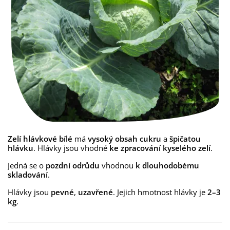
Zelí hlávkové bílé
má
vysoký obsah cukru
a
špičatou
hlávku
. Hlávky jsou vhodné
ke zpracování kyselého zelí
.
Jedná se o
pozdní odrůdu
vhodnou
k dlouhodobému
skladování
.
Hlávky jsou
pevné
,
uzavřené
. Jejich hmotnost hlávky je
2–3
kg
.