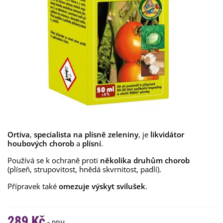
Ortiva
,
specialista na plísně zeleniny
, je
likvidátor
houbových chorob
a
plísní
.
Používá se k ochraně proti
několika druhům chorob
(plíseň, strupovitost, hnědá skvrnitost, padlí).
Přípravek také
omezuje výskyt svilušek
.
289 Kč