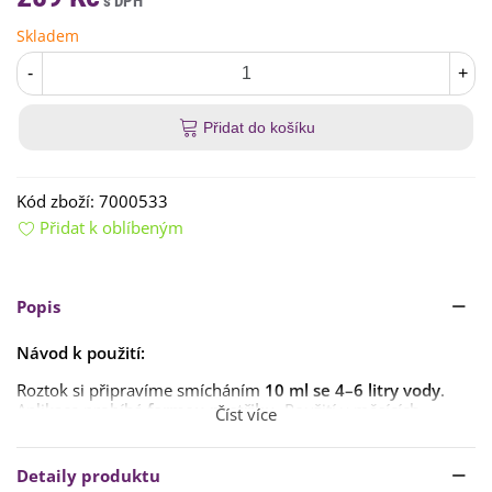
Skladem
-
+
Přidat do košíku
Kód zboží:
7000533
Přidat k oblíbeným
Popis
Návod k použití:
Roztok si připravíme smícháním
10 ml se 4–6 litry vody
.
Aplikace probíhá
formou postřiku
. Použití v měsících
Číst více
duben–říjen
.
Detaily produktu