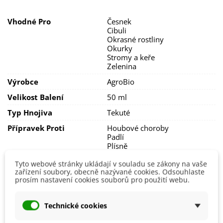
Vhodné Pro
Česnek
Cibuli
Okrasné rostliny
Okurky
Stromy a keře
Zelenina
Výrobce
AgroBio
Velikost Balení
50 ml
Typ Hnojiva
Tekuté
Přípravek Proti
Houbové choroby
Padlí
Plísně
Svilušky
Tyto webové stránky ukládají v souladu se zákony na vaše
Ekologické Pěstování
Ne
zařízení soubory, obecně nazývané cookies. Odsouhlaste
prosím nastavení cookies souborů pro použití webu.
EAN
8594027184963
Technické cookies