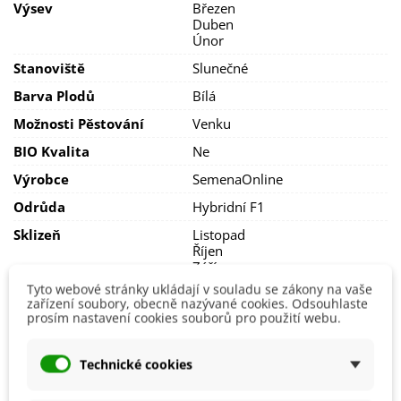
Výsev
Březen
Stanoviště volíme
slunečné
(nikoli přímé slunce)
s vyšší
Duben
vzdušnou vlhkostí
, rostlině tedy vyhovují polohy,
Únor
kde
častěji prší
. Jinak
pravidelně
a
dostatečně zaléváme
.
Sázíme do sponu alespoň
50 x 50 cm
.
Stanoviště
Slunečné
Půdu volíme dobře
propustnou
,
zásobenou živinami s
Barva Plodů
Bílá
dostatečným obsahem vápníku
a
dusíku
(toho ale nesmí
Možnosti Pěstování
Venku
být příliš).
Hnojíme
ideálně
chlévským hnojem
.
BIO Kvalita
Ne
Zelí se sklízí přibližně
za 3–5 měsíců
, dle podmínek
pěstování. Pevná a tvrdá hlávka se odřezává u země. Zelí
Výrobce
SemenaOnline
zchladíme a uchováváme
při teplotě 1 °C v chladné
a
vlhké
místnosti
.
Odrůda
Hybridní F1
Sklizeň
Listopad
Říjen
Září
Tyto webové stránky ukládají v souladu se zákony na vaše
Odrůda Zelí
Hlávkové
zařízení soubory, obecně nazývané cookies. Odsouhlaste
prosím nastavení cookies souborů pro použití webu.
Ranost
Pozdní
Technické cookies
Mohlo by se také hodit