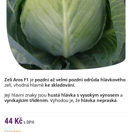
Zelí Aros F1
je
pozdní až velmi pozdní
odrůda
hlávkového
zelí, vhodná hlavně
ke skladování
.
Její hlavní znaky jsou
hustá hlávka s
vysokým výnosem
a
vynikajícím tříděním
. Výhodou je, že
hlávka nepraská
.
44 Kč
Skladem