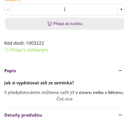
-
+
Přidat do košíku
Kód zboží:
1003222
Přidat k oblíbeným
Popis
Jak si vypěstovat zelí ze semínka?
S předpěstováním můžeme začít již
v únoru nebo v březnu
,
kdy semínka zelí vysejeme
do skleníku
do sadbovačů
do
Číst více
hloubky 0,5 cm
. Doba klíčení je přibližně
1 týden při
teplotě 20 °C
. Jakmile narostou
oba dva děložní lístky
,
teplotu snížíme
na 10 °C přibližně na týden
. Poté se
Detaily produktu
vrátíme k teplotě
od 16 do 20 °C
. Přesazujeme ve chvíli, kdy
mají rostliny
5–7 listů
a to
ve druhé polovině května
.