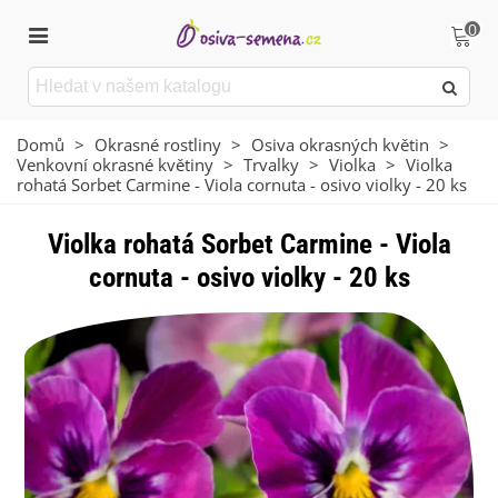
0
Domů
>
Okrasné rostliny
>
Osiva okrasných květin
>
Venkovní okrasné květiny
>
Trvalky
>
Violka
>
Violka
rohatá Sorbet Carmine - Viola cornuta - osivo violky - 20 ks
Violka rohatá Sorbet Carmine - Viola
cornuta - osivo violky - 20 ks