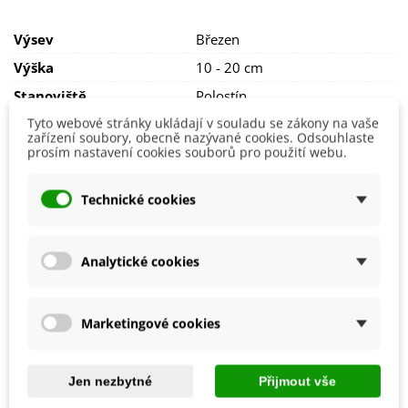
Výsev provádíme
na
substrát
a semínka jen
lehce
Výsev
Březen
zahrneme
. Doba klíčení je
přibližně 1–2 týdny
při
teplotě
16–20 °C
. Teplota by neměla klesnout
pod 15 °C
.
Výška
10 - 20 cm
Stanoviště volíme
slunečné či polostinné s
Stanoviště
Polostín
propustným
,
humózním
Slunečné
Tyto webové stránky ukládají v souladu se zákony na vaše
substrátem
. Doporučujeme
pravidelnou
zařízení soubory, obecně nazývané cookies. Odsouhlaste
Barva Květů
Červená
zálivku
a
hnojení
.
prosím nastavení cookies souborů pro použití webu.
Možnosti Pěstování
Venku
Mrazuvzdornost
Ne
Technické cookies
Výrobce
SemenaOnline
Vegetační Doba
Trvalky
Analytické cookies
Odrůda
Nehybridní
Marketingové cookies
Mohlo by se také hodit
Jen nezbytné
Přijmout vše