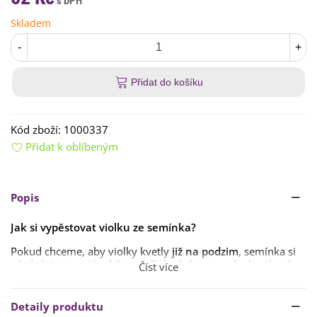
Skladem
-
+
Přidat do košíku
Kód zboží:
1000337
Přidat k oblíbeným
Popis
Jak si vypěstovat violku ze semínka?
Pokud chceme, aby violky kvetly
již na podzim
, semínka si
předpěstujeme již
v březnu
. Pokud chceme, aby kvetly
až v
Číst více
následujícím roce
, postačí předpěstování
v průběhu
června
. V tomto případě rostlinky přesazujeme
v srpnu
do
nádob
a ven na konečné stanoviště je přesouváme
až v
Detaily produktu
příštím roce během dubna
a
května
.