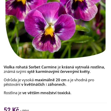
Violka rohatá Sorbet Carmine
je
krásná
vytrvalá
rostlina
,
známá svými
sytě karmínovými červenými květy
.
Odrůda je vysoká
maximálně 20 cm
a je vhodná pro
pěstování
v květináčích
i
záhonech
.
Rostlina je
ve větším množství toxická
.
52 Kč