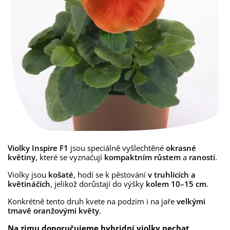
Violky Inspire F1
jsou speciálně vyšlechtěné
okrasné
květiny
, které se vyznačují
kompaktním růstem
a
raností
.
Violky jsou
košaté
, hodí se k pěstování
v truhlících a
květináčích
, jelikož dorůstají do výšky
kolem 10–15 cm
.
Konkrétně tento druh kvete na podzim i na jaře
velkými
tmavě oranžovými květy
.
Na zimu doporučujeme hybridní violky nechat