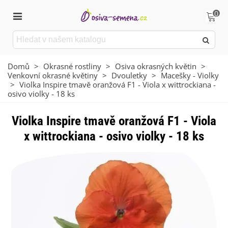
0
Domů
>
Okrasné rostliny
>
Osiva okrasných květin
>
Venkovní okrasné květiny
>
Dvouletky
>
Macešky - Violky
>
Violka Inspire tmavě oranžová F1 - Viola x wittrockiana -
osivo violky - 18 ks
Violka Inspire tmavě oranžová F1 - Viola
x wittrockiana - osivo violky - 18 ks