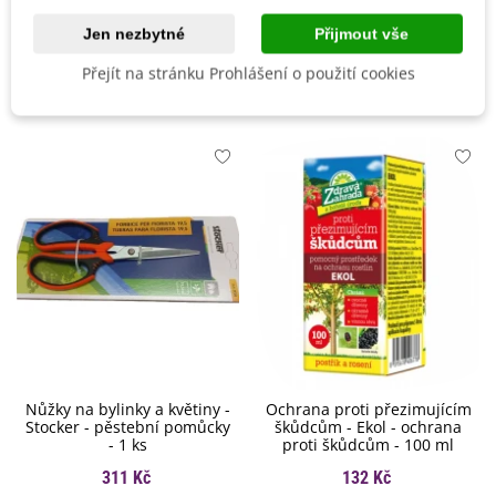
Odrůda
Hybridní F1
Jen nezbytné
Přijmout vše
Přejít na stránku Prohlášení o použití cookies
Mohlo by se také hodit
Nůžky na bylinky a květiny -
Ochrana proti přezimujícím
Stocker - pěstební pomůcky
škůdcům - Ekol - ochrana
- 1 ks
proti škůdcům - 100 ml
311 Kč
132 Kč