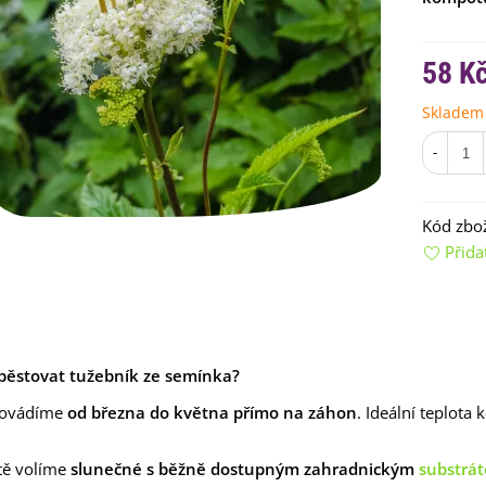
58 K
Skladem
-
Kód zbož
emínkové bomby - dárkový
Přida
ox na vajíčka -...
92 Kč
uchyňské bylinky na malou
lochu - výsevný...
4 Kč
ypěstovat tužebník ze semínka?
rkev pozdní Cidera -
rovádíme
od března do května přímo na záhon
. Ideální teplota k
aucus carota - osivo...
4 Kč
tě volíme
slunečné s běžně dostupným zahradnickým
substrá