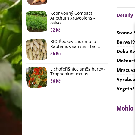
L
li
Kopr vonný Compact -
6
Detaily
Anethum graveolens -
osivo...
B
B
32 Kč
Stanovi
6
BIO Ředkev Laurin bílá -
Barva K
Raphanus sativus - bio...
E
Doba Kv
B
56 Kč
Možnost
9
Lichořeřišnice směs barev -
Mrazuvz
Tropaeolum majus...
Výrobc
36 Kč
Vegetač
Mohlo 