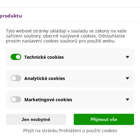
ilie Canova - Lilium - cibule
lií - 1 ks
85 Kč
-30%
0 Kč
 produktu
egonie plnokvětá žlutá -
Tyto webové stránky ukládají v souladu se zákony na vaše
egonia superba -...
ště
Polostín
zařízení soubory, obecně nazývané cookies. Odsouhlaste
85 Kč
-30%
0 Kč
prosím nastavení cookies souborů pro použití webu.
větů
Bílá
ukalyptus Baby Blue -
etení
Srpen
lahovičník - Eukalyptus...
Technické cookies
i Pěstování
Venku
0 Kč
dornost
Ano
Analytické cookies
e
SemenaOnline
ní Doba
Trvalky
Marketingové cookies
by se také hodit
Jen nezbytné
Přijmout vše
Přejít na stránku Prohlášení o použití cookies