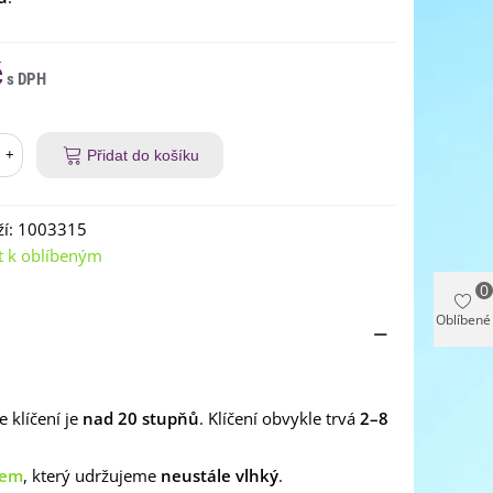
č
+
Přidat do košíku
í:
1003315
t k oblíbeným
0
Oblíbené
e klíčení je
nad 20 stupňů
. Klíčení obvykle trvá
2–8
tem
, který udržujeme
neustále vlhký
.