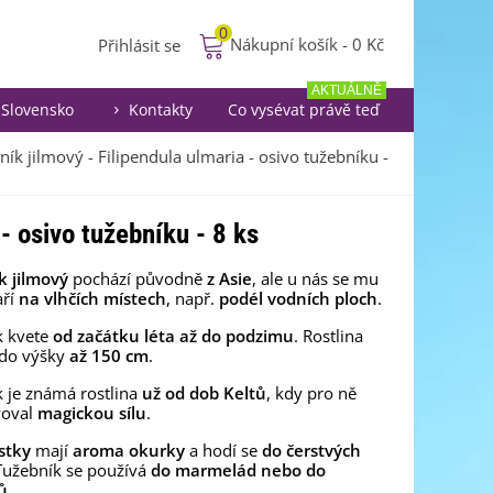
0
Nákupní košík
-
0 Kč
Přihlásit se
AKTUÁLNĚ
Slovensko
Kontakty
Co vysévat právě teď
ík jilmový - Filipendula ulmaria - osivo tužebníku -
- osivo tužebníku - 8 ks
k jilmový
pochází původně
z Asie
, ale u nás se mu
aří
na vlhčích místech
, např.
podél vodních ploch
.
k kvete
od začátku léta až do podzimu
. Rostlina
 do výšky
až 150 cm
.
 je známá rostlina
už od dob Keltů
, kdy pro ně
voval
magickou sílu
.
stky
mají
aroma okurky
a hodí se
do čerstvých
 Tužebník se používá
do marmelád nebo do
ů
.