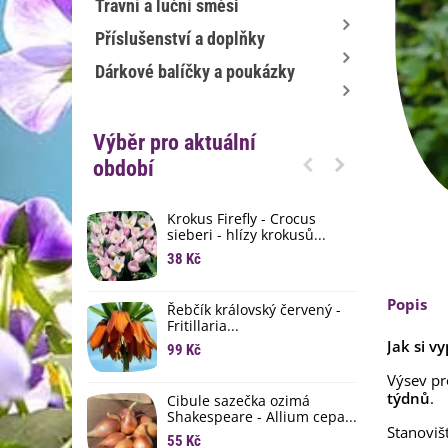
Travní a luční směsi
Příslušenství a doplňky
Dárkové balíčky a poukázky
Výběr pro aktuální
období
Krokus Firefly - Crocus
S
sieberi - hlízy krokusů...
b
38 Kč
1
K
Popis
Řebčík královský červený -
p
Fritillaria...
8
Jak si v
99 Kč
M
Výsev p
D
týdnů
.
Cibule sazečka ozimá
3
Shakespeare - Allium cepa...
Stanoviš
55 Kč