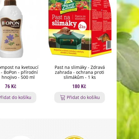
mpost na kvetoucí
Past na slimáky - Zdravá
Hnojivo 
y - BoPon - přírodní
zahrada - ochrana proti
rohovin
 hnojivo - 500 ml
slimákům - 1 ks
granulov
76 Kč
180 Kč
Přidat do košíku
Přidat do košíku
P