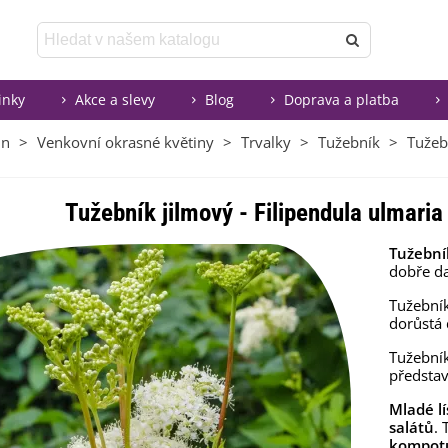
inky
Akce a slevy
Blog
Doprava a platba
in
>
Venkovní okrasné květiny
>
Trvalky
>
Tužebník
>
Tužebn
Tužebník jilmový - Filipendula ulmaria 
Tužební
dobře d
Tužební
dorůstá
Tužebník
předsta
Mladé lí
salátů
.
kompot