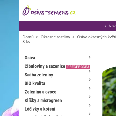
Nov
Domů
>
Okrasné rostliny
>
Osiva okrasných květ
8 ks
Osiva
Cibuloviny a sazenice
PŘEDPRODEJ
Sadba zeleniny
BIO kvalita
Zelenina a ovoce
Klíčky a microgreen
Léčivky a koření