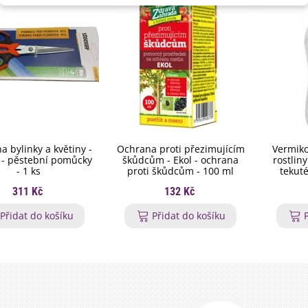
a bylinky a květiny -
Ochrana proti přezimujícím
Vermiko
 - pěstební pomůcky
škůdcům - Ekol - ochrana
rostlin
- 1 ks
proti škůdcům - 100 ml
tekuté
311 Kč
132 Kč
Přidat do košíku
Přidat do košíku